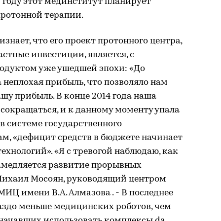
7 году этот мединститут планирует
протонной терапии.
знает, что его проект протонного центра,
стные инвестиции, является, с
родуктом уже ушедшей эпохи: «До
а неплохая прибыль, что позволяло нам
шу прибыль. В конце 2014 года наша
сокращаться, и к данному моменту упала
 в системе государственного
вам, «дефицит средств в бюджете начинает
ехнологий». «Я с тревогой наблюдаю, как
амедляется развитие прорывных
 Михаил Мосоян, руководящий центром
ИЦ имени В.А. Алмазова . - В последнее
аздо меньше медицинских роботов, чем
е начавших использовать комплексы da