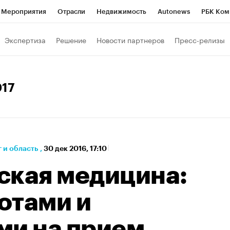
Мероприятия
Отрасли
Недвижимость
Autonews
РБК Ком
а управления РБК
РБК Образование
РБК Курсы
РБК Life
Т
Экспертиза
Решение
Новости партнеров
Пресс-релизы
Город
Стиль
Крипто
РБК Бизнес-среда
Дискуссионный к
Франшизы
Газета
Спецпроекты СПб
Конференции СПб
017
кономика
Бизнес
Технологии и медиа
Финансы
 и область
,
30 дек 2016, 17:10
ская медицина:
отами и
ми на прием