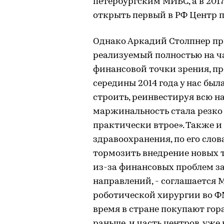
петербургским МИБС, а в 201
открыть первый в РФ Центр 
Однако Аркадий Столпнер при
реализуемый полностью на ча
финансовой точки зрения, п
середины 2014 года у нас был
строить, реинвестируя всю на
маржинальность стала резко 
практически втрое». Также и
здравоохранения, по его сло
тормозить внедрение новых т
из-за финансовых проблем з
направлений, - соглашается
роботической хирургии во ФМ
время в стране покупают гор
раньше, и часть центров, уж