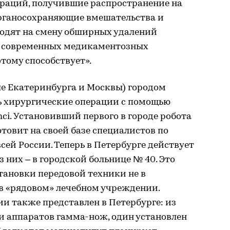
раций, получившие распространение на
Органосохраняющие вмешательства и
одят на смену обширных удалений
и современных медикаментозных
тому способствует».
ле Екатеринбурга и Москвы) городом
ть хирургические операции с помощью
ci. Установивший первого в городе робота
товит на своей базе специалистов по
сей России. Теперь в Петербурге действует
з них – в городской больнице № 40. Это
тановки передовой техники не в
в «рядовом» лечебном учреждении.
и также представлен в Петербурге: из
и аппаратов гамма-нож, один установлен