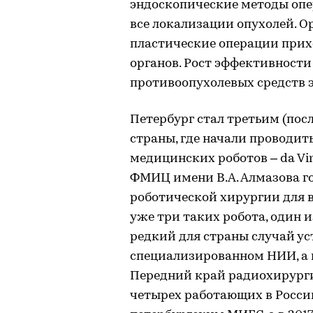
эндоскопические методы опе
все локализации опухолей. 
пластические операции прих
органов. Рост эффективност
противоопухолевых средств э
Петербург стал третьим (пос
страны, где начали проводи
медицинских роботов – da Vin
ФМИЦ имени В.А. Алмазова го
роботической хирургии для в
уже три таких робота, один и
редкий для страны случай ус
специализированном НИИ, а 
Передний край радиохирурги
четырех работающих в Росси