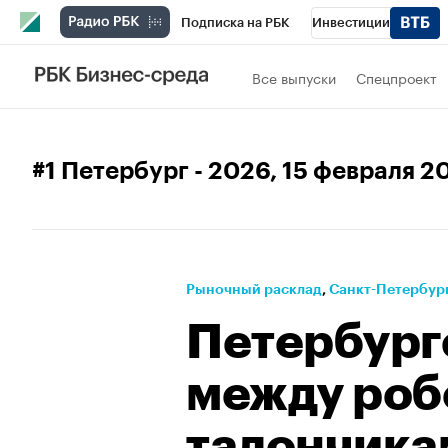
Подписка на РБК
Инвестиции
Телеканал
РБК Вино
Спорт
Школ
Все выпуски
Спецпроект
Визионеры
Национальные проекты
Исследования
Кредитные рейтинги
#1 Петербург - 2026
, 15 февраля 2
Проверка контрагентов
Политика
Э
Рынок наличной валюты
Рыночный расклад
⁠,
Санкт-Петербург
Петербург
между роб
талончика