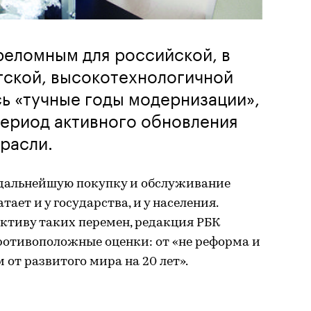
реломным для российской, в
гской, высокотехнологичной
ь «тучные годы модернизации»,
период активного обновления
расли.
 дальнейшую покупку и обслуживание
тает и у государства, и у населения.
ктиву таких перемен, редакция РБК
ротивоположные оценки: от «не реформа и
 от развитого мира на 20 лет».