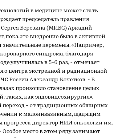
ехнологий в медицине может стать
ерждает председатель правления
 Сергея Березина (МИБС) Аркадий
ег, пока это внедрение было в активной
и значительные перемены. «Например,
 коронарного синдрома, благодаря
оде улучшилась в 5-6 раз, - отмечает
ого центра экстренной и радиационной
С России Александр Кочетков. - В
глазах произошло становление целых
, таких, как эндовидеохирургия».
 переход - от традиционных обширных
лечении к малоинвазивным, щадящим
ы прогресса директор НИИ онкологии им.
 - Особое место в этом ряду занимают