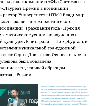
делка года» компанию АФК «Система» за
». Лауреат Премии в номинации
 — ректор Университета ИТМО Владимир
клад в развитие технологического
В номинации «Гражданин года» Премия
стематические усилия по изучению и
 культуры Ленинграда — Петербурга и, в
ществление уникальной гражданской
сателе Сергее Довлатове. Основатель сети
Кулешова была объявлена
оздание сети, ставшей образцом
ьства в России.