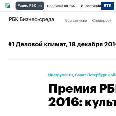
Подписка на РБК
Инвестиции
Телеканал
РБК Вино
Спорт
Школ
Все выпуски
Спецпроект
Визионеры
Национальные проекты
Исследования
Кредитные рейтинги
#1 Деловой климат
, 18 декабря 20
Спецпроекты
Проверка контрагентов
Рынок наличной валюты
Инструменты
⁠,
Санкт-Петербург и об
Премия РБ
2016: куль