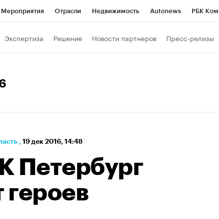
Мероприятия
Отрасли
Недвижимость
Autonews
РБК Ком
а управления РБК
РБК Образование
РБК Курсы
РБК Life
Т
Экспертиза
Решение
Новости партнеров
Пресс-релизы
Город
Стиль
Крипто
РБК Бизнес-среда
Дискуссионный к
Франшизы
Газета
Спецпроекты СПб
Конференции СПб
16
Политика
Экономика
Бизнес
Технологии и медиа
Фин
ласть
,
19 дек 2016, 14:48
К Петербург
т героев