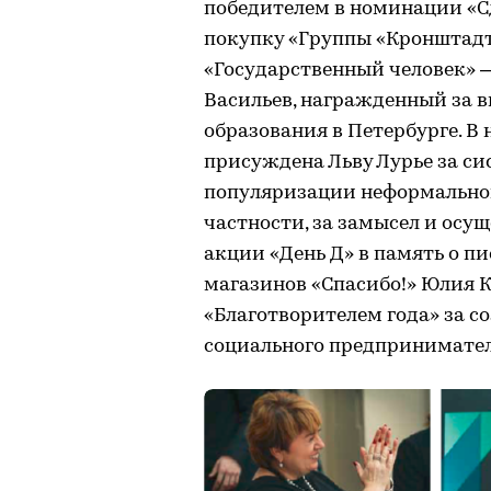
победителем в номинации «С
покупку «Группы «Кронштадт
«Государственный человек»
Васильев, награжденный за в
образования в Петербурге. 
присуждена Льву Лурье за си
популяризации неформальной
частности, за замысел и осу
акции «День Д» в память о пи
магазинов «Спасибо!» Юлия 
«Благотворителем года» за с
социального предпринимател