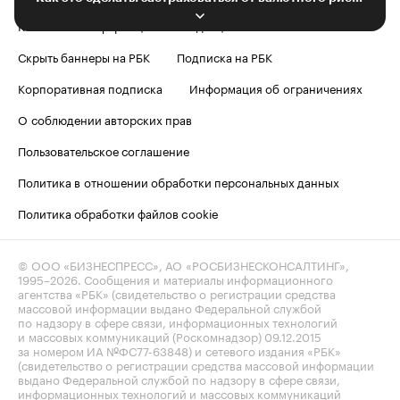
Контактная информация
Редакция
Скрыть баннеры на РБК
Подписка на РБК
Корпоративная подписка
Информация об ограничениях
О соблюдении авторских прав
Пользовательское соглашение
Политика в отношении обработки персональных данных
Политика обработки файлов cookie
© ООО «БИЗНЕСПРЕСС», АО «РОСБИЗНЕСКОНСАЛТИНГ»,
1995–2026
. Сообщения и материалы информационного
агентства «РБК» (свидетельство о регистрации средства
массовой информации выдано Федеральной службой
по надзору в сфере связи, информационных технологий
и массовых коммуникаций (Роскомнадзор) 09.12.2015
за номером ИА №ФС77-63848) и сетевого издания «РБК»
(свидетельство о регистрации средства массовой информации
выдано Федеральной службой по надзору в сфере связи,
информационных технологий и массовых коммуникаций