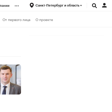
...
Санкт-Петербург и область
пании
ренды
От первого лица
О проекте
луб
ансы