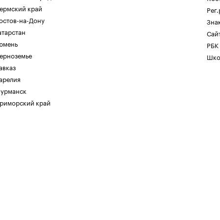
ермский край
Рег
остов-на-Дону
Зна
атарстан
Сайт
юмень
РБК
ерноземье
Шко
авказ
арелия
урманск
риморский край