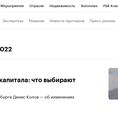
Мероприятия
Отрасли
Недвижимость
Autonews
РБК Ком
а управления РБК
РБК Образование
РБК Курсы
РБК Life
Т
Экспертиза
Решение
Новости партнеров
Пресс-релизы
Город
Стиль
Крипто
РБК Бизнес-среда
Дискуссионный к
Франшизы
Газета
Спецпроекты СПб
Конференции СПб
2022
Политика
Экономика
Бизнес
Технологии и медиа
Фин
капитала: что выбирают
бурге Денис Колов — об изменениях