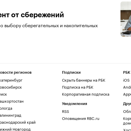
ент от сбережений
о выбору сберегательных и накопительных
овости регионов
Подписки
РБК
катеринбург
Скрыть баннеры на РБК
iOS
овосибирск
Подписка на РБК
And
мск
Корпоративная подписка
AppG
ашкортостан
Уведомления
Дру
ологда
RSS
Обл
алининград
Оповещения RBC.ru
Кор
раснодарский край
дом
ижний Новгород
Хос