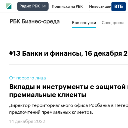
Подписка на РБК
Инвестиции
Телеканал
РБК Вино
Спорт
Школ
Все выпуски
Спецпроект
Визионеры
Национальные проекты
Исследования
Кредитные рейтинги
#13 Банки и финансы
, 16 декабря 
Спецпроекты
Проверка контрагентов
Рынок наличной валюты
От первого лица
Вклады и инструменты с защитой 
премиальные клиенты
Директор территориального офиса Росбанка в Петер
предпочтений премиальных клиентов.
14 декабря 2022