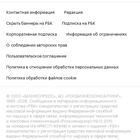
Контактная информация
Редакция
Скрыть баннеры на РБК
Подписка на РБК
Корпоративная подписка
Информация об ограничениях
О соблюдении авторских прав
Пользовательское соглашение
Политика в отношении обработки персональных данных
Политика обработки файлов cookie
© ООО «БИЗНЕСПРЕСС», АО «РОСБИЗНЕСКОНСАЛТИНГ»,
1995–2026
. Сообщения и материалы информационного
агентства «РБК» (свидетельство о регистрации средства
массовой информации выдано Федеральной службой
по надзору в сфере связи, информационных технологий
и массовых коммуникаций (Роскомнадзор) 09.12.2015
за номером ИА №ФС77-63848) и сетевого издания «РБК»
(свидетельство о регистрации средства массовой информации
выдано Федеральной службой по надзору в сфере связи,