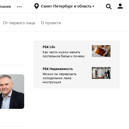
...
Санкт-Петербург и область
пании
ренды
От первого лица
О проекте
луб
РБК Life
Как часто нужно менять
постельное белье и почему
ансы
РБК Недвижимость
Можно ли перевозить
холодильник лежа:
инструкция