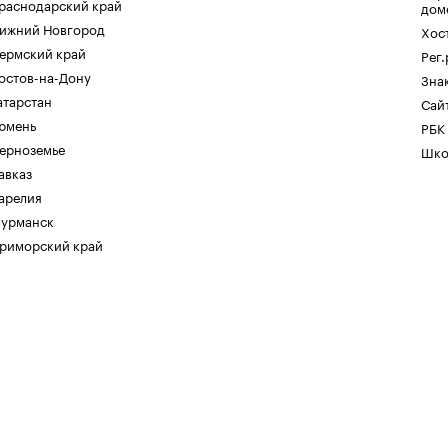
раснодарский край
дом
ижний Новгород
Хос
ермский край
Рег
остов-на-Дону
Зна
атарстан
Сайт
юмень
РБК
ерноземье
Шко
авказ
арелия
урманск
риморский край