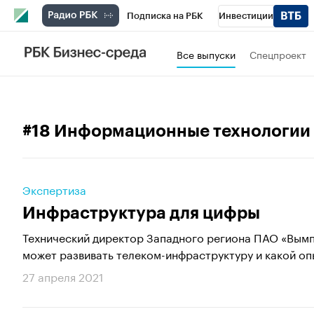
Подписка на РБК
Инвестиции
Телеканал
РБК Вино
Спорт
Школ
Все выпуски
Спецпроект
Визионеры
Национальные проекты
Исследования
Кредитные рейтинги
#18 Информационные технологии
Спецпроекты
Проверка контрагентов
Рынок наличной валюты
Экспертиза
Инфраструктура для цифры
Технический директор Западного региона ПАО «Вымп
может развивать телеком-инфраструктуру и какой опы
27 апреля 2021