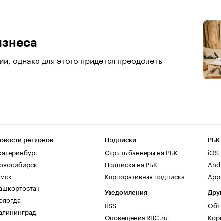
изнеса
и, однако для этого придется преодолеть
овости регионов
Подписки
РБК
катеринбург
Скрыть баннеры на РБК
iOS
овосибирск
Подписка на РБК
And
мск
Корпоративная подписка
AppG
ашкортостан
Уведомления
Дру
ологда
RSS
Обл
алининград
Оповещения RBC.ru
Кор