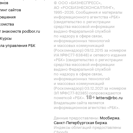
енов
© ООО «БИЗНЕСПРЕСС»,
АО «РОСБИЗНЕСКОНСАЛТИНГ»,
тинг сайтов
1995–2026
. Сообщения и материалы
.решения
информационного агентства «РБК»
(свидетельство о регистрации
комства
средства массовой информации
 знакомств podbor.ru
выдано Федеральной службой
по надзору в сфере связи,
 Курсы
информационных технологий
ла управления РБК
и массовых коммуникаций
(Роскомнадзор) 09.12.2015 за номером
ИА №ФС77-63848) и сетевого издания
«РБК» (свидетельство о регистрации
средства массовой информации
выдано Федеральной службой
по надзору в сфере связи,
информационных технологий
и массовых коммуникаций
(Роскомнадзор) 03.12.2021 за номером
ЭЛ №ФС77-82385) сопровождаются
пометкой «РБК».
letters@rbc.ru
18+
Владельцем сайта является
информационное агентство «РБК».
Данные предоставлены:
Мосбиржа
,
Санкт-Петербургская биржа
.
Индексы облигаций предоставлены
Cbonds.