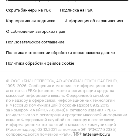
Скрыть баннеры на РБК
Подписка на РБК
Корпоративная подписка
Информация об ограничениях
О соблюдении авторских прав
Пользовательское соглашение
Политика в отношении обработки персональных данных
Политика обработки файлов cookie
© ООО «БИЗНЕСПРЕСС», АО «РОСБИЗНЕСКОНСАЛТИНГ»,
1995–2026
. Сообщения и материалы информационного
агентства «РБК» (свидетельство о регистрации средства
массовой информации выдано Федеральной службой
по надзору в сфере связи, информационных технологий
и массовых коммуникаций (Роскомнадзор) 09.12.2015
за номером ИА №ФС77-63848) и сетевого издания «РБК»
(свидетельство о регистрации средства массовой информации
выдано Федеральной службой по надзору в сфере связи,
информационных технологий и массовых коммуникаций
(Роскомнадзор) 03.12.2021 за номером ЭЛ №ФС77-82385)
сопровождаются пометкой «РБК».
letters@rbc.ru
18+