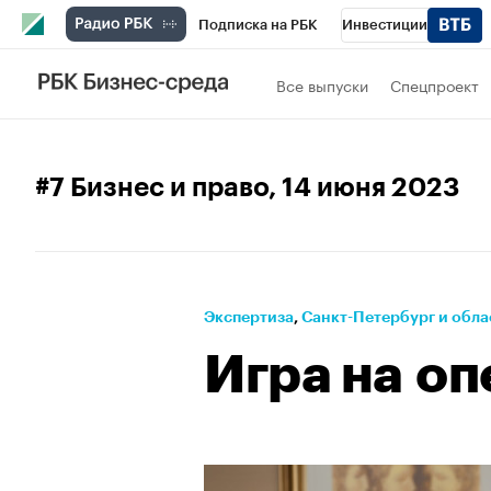
Подписка на РБК
Инвестиции
Телеканал
РБК Вино
Спорт
Школ
Все выпуски
Спецпроект
Визионеры
Национальные проекты
Исследования
Кредитные рейтинги
#7 Бизнес и право
, 14 июня 2023
Спецпроекты
Проверка контрагентов
Рынок наличной валюты
Экспертиза
⁠,
Санкт-Петербург и обла
Игра на о