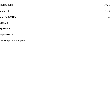
атарстан
Сайт
юмень
РБК
ерноземье
Шко
авказ
арелия
урманск
риморский край