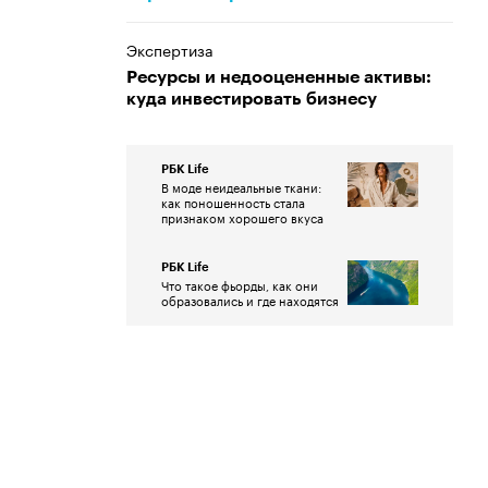
Экспертиза
Ресурсы и недооцененные активы:
куда инвестировать бизнесу
РБК Life
В моде неидеальные ткани:
как поношенность стала
признаком хорошего вкуса
РБК Life
Что такое фьорды, как они
образовались и где находятся