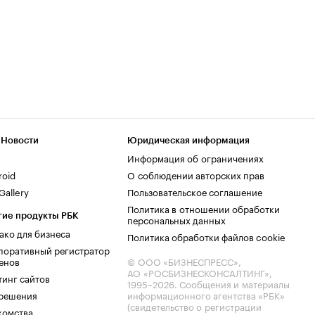
 Новости
Юридическая информация
Информация об ограничениях
roid
О соблюдении авторских прав
allery
Пользовательское соглашение
Политика в отношении обработки
гие продукты РБК
персональных данных
ако для бизнеса
Политика обработки файлов cookie
поративный регистратор
енов
© ООО «БИЗНЕСПРЕСС»,
АО «РОСБИЗНЕСКОНСАЛТИНГ»,
тинг сайтов
1995–2026
. Сообщения и материалы
.решения
информационного агентства «РБК»
(свидетельство о регистрации
комства