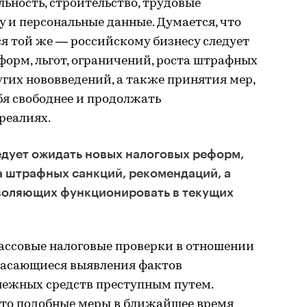
ьность, строительство, трудовые
 и персональные данные. Думается, что
я той же — российскому бизнесу следует
орм, льгот, ограничений, роста штрафных
гих нововведений, а также принятия мер,
бя свободнее и продолжать
реалиях.
едует ожидать новых налоговых реформ,
та штрафных санкций, рекомендаций, а
зволяющих функционировать в текущих
ассовые налоговые проверки в отношении
 касающиеся выявления фактов
нежных средств преступным путем.
что подобные меры в ближайшее время