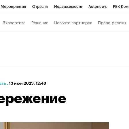
Мероприятия
Отрасли
Недвижимость
Autonews
РБК Ком
а управления РБК
РБК Образование
РБК Курсы
РБК Life
Т
Экспертиза
Решение
Новости партнеров
Пресс-релизы
Город
Стиль
Крипто
РБК Бизнес-среда
Дискуссионный к
Франшизы
Газета
Спецпроекты СПб
Конференции СПб
Политика
Экономика
Бизнес
Технологии и медиа
Фин
сть
,
13 июн 2023, 12:48
пережение