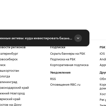
Ресурсы и недооцененные активы: куда инвестировать бизнесу
овости регионов
Подписки
РБК
катеринбург
Скрыть баннеры на РБК
iOS
овосибирск
Подписка на РБК
And
мск
Корпоративная подписка
AppG
ашкортостан
Уведомления
Дру
ологда
RSS
Обл
алининград
Оповещения RBC.ru
Кор
раснодарский край
дом
ижний Новгород
Хос
ермский край
Рег
остов-на-Дону
Зна