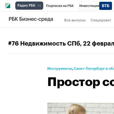
Подписка на РБК
Инвестиции
Телеканал
РБК Вино
Спорт
Школ
Все выпуски
Спецпроект
Визионеры
Национальные проекты
Исследования
Кредитные рейтинги
#76 Недвижимость СПб
, 22 февра
Спецпроекты
Проверка контрагентов
Рынок наличной валюты
Инструменты
⁠,
Санкт-Петербург и об
Простор с