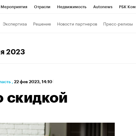
Мероприятия
Отрасли
Недвижимость
Autonews
РБК Ком
а управления РБК
РБК Образование
РБК Курсы
РБК Life
Т
Экспертиза
Решение
Новости партнеров
Пресс-релизы
Город
Стиль
Крипто
РБК Бизнес-среда
Дискуссионный к
Франшизы
Газета
Спецпроекты СПб
Конференции СПб
ля 2023
Политика
Экономика
Бизнес
Технологии и медиа
Фин
ласть
,
22 фев 2023, 14:10
о скидкой