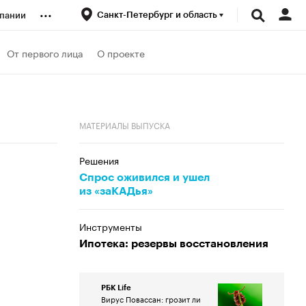
...
Санкт-Петербург и область
пании
ренды
От первого лица
О проекте
луб
МАТЕРИАЛЫ ВЫПУСКА
ансы
Решения
Спрос оживился и ушел
из «заКАДья»
Инструменты
Ипотека: резервы восстановления
РБК Life
Вирус Повассан: грозит ли