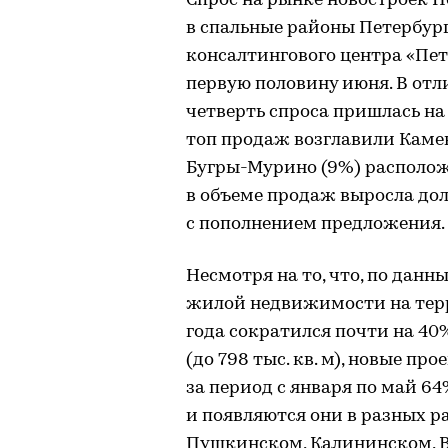
Спрос на рынке новостроек П
в спальные районы Петербург
консалтингового центра «Пе
первую половину июня. В отли
четверть спроса пришлась на
топ продаж возглавили Каменк
Бугры-Мурино (9%) располож
в объеме продаж выросла до
с пополнением предложения.
Несмотря на то, что, по данн
жилой недвижимости на терр
года сократился почти на 40
(до 798 тыс. кв. м), новые п
за период с января по май 64
и появляются они в разных р
Пушкинском, Калининском, 