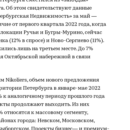
етербурга сместился из «заКАДья»
а. Об этом свидетельствуют данные
тербургская Недвижимость» за май —
чие от первого квартала 2022 года, когда
 локации Ручьи и Бугры-Мурино, сейчас
а (12% в спросе) и Ново-Сергиево (11%).
ились лишь на третьем месте. До 7%
ля Октябрьской набережной в связи
ым Nikoliers, объем нового предложения
итории Петербурга в январе-мае 2022
% к аналогичному периоду прошлого года
роекты продолжают выходить. Из них
% относятся к массовому сегменту,
айонах города: Невском, Московском,
Выборгском. Проекты бизнес— и премиум-