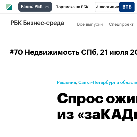
Подписка на РБК
Инвестиции
Телеканал
РБК Вино
Спорт
Школ
Все выпуски
Спецпроект
Визионеры
Национальные проекты
Исследования
Кредитные рейтинги
#70 Недвижимость СПб
, 21 июля 
Спецпроекты
Проверка контрагентов
Рынок наличной валюты
Решения
⁠,
Санкт-Петербург и област
Спрос ожи
из «заКАД