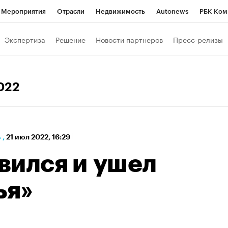
Мероприятия
Отрасли
Недвижимость
Autonews
РБК Ком
а управления РБК
РБК Образование
РБК Курсы
РБК Life
Т
Экспертиза
Решение
Новости партнеров
Пресс-релизы
Город
Стиль
Крипто
РБК Бизнес-среда
Дискуссионный к
Франшизы
Газета
Спецпроекты СПб
Конференции СПб
2022
Политика
Экономика
Бизнес
Технологии и медиа
Фин
ь
,
21 июл 2022, 16:29
вился и ушел
ья»