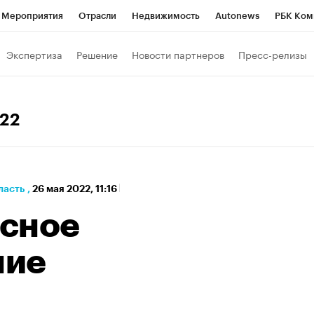
Мероприятия
Отрасли
Недвижимость
Autonews
РБК Ком
а управления РБК
РБК Образование
РБК Курсы
РБК Life
Т
Экспертиза
Решение
Новости партнеров
Пресс-релизы
Город
Стиль
Крипто
РБК Бизнес-среда
Дискуссионный к
Франшизы
Газета
Спецпроекты СПб
Конференции СПб
022
Политика
Экономика
Бизнес
Технологии и медиа
Фин
ласть
,
26 мая 2022, 11:16
сное
ние