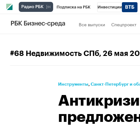
Подписка на РБК
Инвестиции
Телеканал
РБК Вино
Спорт
Школ
Все выпуски
Спецпроект
Визионеры
Национальные проекты
Исследования
Кредитные рейтинги
#68 Недвижимость СПб
, 26 мая 2
Спецпроекты
Проверка контрагентов
Рынок наличной валюты
Инструменты
⁠,
Санкт-Петербург и об
Антикризи
предложе