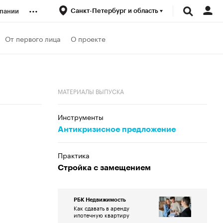
...
Санкт-Петербург и область
пании
ренды
От первого лица
О проекте
луб
МАТЕРИАЛЫ ВЫПУСКА
ансы
Инструменты
Антикризисное предложение
Практика
Стройка с замещением
РБК Недвижимость
Как сдавать в аренду
ипотечную квартиру