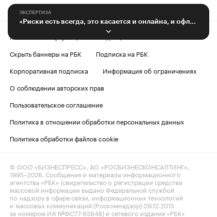
ЭКСПЕРТИЗА
«Риски есть всегда, это касается и онлайна, и офлайна»
Контактная информация
Редакция
Скрыть баннеры на РБК
Подписка на РБК
Корпоративная подписка
Информация об ограничениях
О соблюдении авторских прав
Пользовательское соглашение
Политика в отношении обработки персональных данных
Политика обработки файлов cookie
© ООО «БИЗНЕСПРЕСС», АО «РОСБИЗНЕСКОНСАЛТИНГ»,
1995–2026
. Сообщения и материалы информационного
агентства «РБК» (свидетельство о регистрации средства
массовой информации выдано Федеральной службой
по надзору в сфере связи, информационных технологий
и массовых коммуникаций (Роскомнадзор) 09.12.2015
за номером ИА №ФС77-63848) и сетевого издания «РБК»