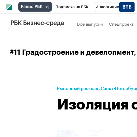
Подписка на РБК
Инвестиции
Телеканал
РБК Вино
Спорт
Школ
Все выпуски
Спецпроект
Визионеры
Национальные проекты
Исследования
Кредитные рейтинги
#11 Градостроение и девелопмент
Проверка контрагентов
Политика
Э
Рынок наличной валюты
Рыночный расклад
⁠,
Санкт-Петербург
Изоляция 