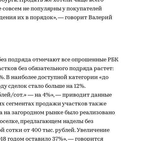
рбурга. Продать же хотели чаще всего
 совсем не популярны у покупателей
ения их в порядок», — говорит Валерий
без подряда отмечают все опрошенные РБК
стков без обязательного подряда растет:
%. В наиболее доступной категории «до
году сделок стало больше на 12%.
блей/сот.» — на 4%», — приводит данные
гих сегментах продажи участков также
да на загородном рынке было реализовано
поселке, предлагающем наделы без
й сотки от 400 тыс. рублей. Увеличение
018 годом оставило 37%», — говорится