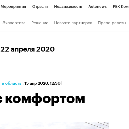
Мероприятия
Отрасли
Недвижимость
Autonews
РБК Ком
а управления РБК
РБК Образование
РБК Курсы
РБК Life
Т
Экспертиза
Решение
Новости партнеров
Пресс-релизы
Город
Стиль
Крипто
РБК Бизнес-среда
Дискуссионный к
Франшизы
Газета
Спецпроекты СПб
Конференции СПб
, 22 апреля 2020
кономика
Бизнес
Технологии и медиа
Финансы
 и область
,
15 апр 2020, 12:30
с комфортом