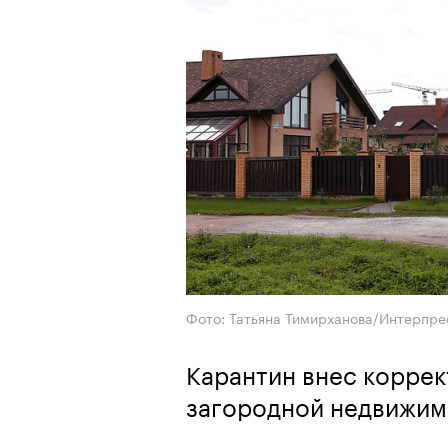
Фото: Татьяна Тимирханова/Интерпре
Карантин внес коррек
загородной недвижим