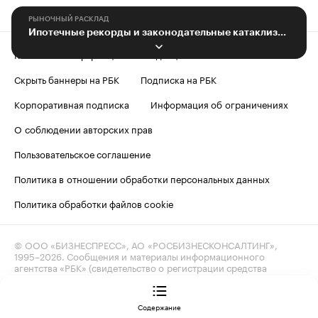
РЫНОЧНЫЙ РАСКЛАД
Ипотечные рекорды и законодательные катаклизмы
Контактная информация
Редакция
Скрыть баннеры на РБК
Подписка на РБК
Корпоративная подписка
Информация об ограничениях
О соблюдении авторских прав
Пользовательское соглашение
Политика в отношении обработки персональных данных
Политика обработки файлов cookie
© ООО «БИЗНЕСПРЕСС», АО «РОСБИЗНЕСКОНСАЛТИНГ»,
1995–2026
. Сообщения и материалы информационного
агентства «РБК» (свидетельство о регистрации средства
массовой информации выдано Федеральной службой
по надзору в сфере связи, информационных технологий
и массовых коммуникаций (Роскомнадзор) 09.12.2015
Содержание
за номером ИА №ФС77-63848) и сетевого издания «РБК»