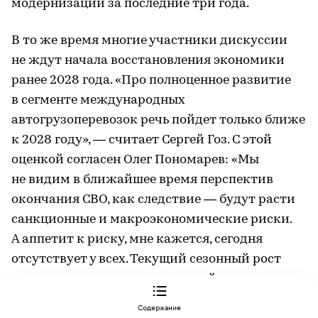
модернизации за последние три года.
В то же время многие участники дискуссии
не ждут начала восстановления экономики
ранее 2028 года. «Про полноценное развитие
в сегменте международных
автогрузоперевозок речь пойдет только ближе
к 2028 году», — считает Сергей Гоз. С этой
оценкой согласен Олег Пономарев: «Мы
не видим в ближайшее время перспектив
окончания СВО, как следствие — будут расти
санкционные и макроэкономические риски.
А аппетит к риску, мне кажется, сегодня
отсутствует у всех. Текущий сезонный рост
нельзя принимать за системный рост», —
ТЕНДЕНЦИИ
заключил он.
Поездка со смыслом: как выиграть конкуренцию за туриста
Содержание