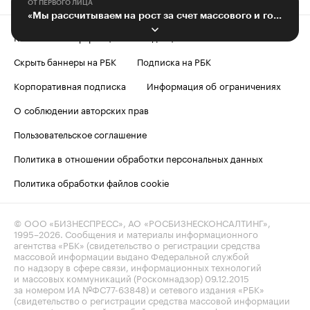
ОТ ПЕРВОГО ЛИЦА
«Мы рассчитываем на рост за счет массового и государственного рынков»
Контактная информация
Редакция
Скрыть баннеры на РБК
Подписка на РБК
Корпоративная подписка
Информация об ограничениях
О соблюдении авторских прав
Пользовательское соглашение
Политика в отношении обработки персональных данных
Политика обработки файлов cookie
© ООО «БИЗНЕСПРЕСС», АО «РОСБИЗНЕСКОНСАЛТИНГ»,
1995–2026
. Сообщения и материалы информационного
агентства «РБК» (свидетельство о регистрации средства
массовой информации выдано Федеральной службой
по надзору в сфере связи, информационных технологий
и массовых коммуникаций (Роскомнадзор) 09.12.2015
за номером ИА №ФС77-63848) и сетевого издания «РБК»
(свидетельство о регистрации средства массовой информации