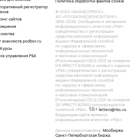
Политика обработки файлов cookie
поративный регистратор
енов
© ООО «БИЗНЕСПРЕСС»,
АО «РОСБИЗНЕСКОНСАЛТИНГ»,
тинг сайтов
1995–2026
. Сообщения и материалы
.решения
информационного агентства «РБК»
(свидетельство о регистрации
комства
средства массовой информации
 знакомств podbor.ru
выдано Федеральной службой
по надзору в сфере связи,
 Курсы
информационных технологий
ла управления РБК
и массовых коммуникаций
(Роскомнадзор) 09.12.2015 за номером
ИА №ФС77-63848) и сетевого издания
«РБК» (свидетельство о регистрации
средства массовой информации
выдано Федеральной службой
по надзору в сфере связи,
информационных технологий
и массовых коммуникаций
(Роскомнадзор) 03.12.2021 за номером
ЭЛ №ФС77-82385) сопровождаются
пометкой «РБК».
letters@rbc.ru
18+
Владельцем сайта является
информационное агентство «РБК».
Данные предоставлены:
Мосбиржа
,
Санкт-Петербургская биржа
.