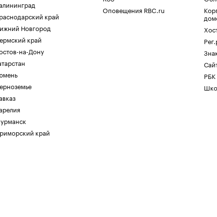
алининград
Оповещения RBC.ru
Кор
раснодарский край
дом
ижний Новгород
Хос
ермский край
Рег
остов-на-Дону
Зна
атарстан
Сайт
юмень
РБК
ерноземье
Шко
авказ
арелия
урманск
риморский край