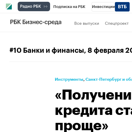
Подписка на РБК
Инвестиции
Телеканал
РБК Вино
Спорт
Школ
Все выпуски
Спецпроект
Визионеры
Национальные проекты
Исследования
Кредитные рейтинги
#10 Банки и финансы
, 8 февраля 
Спецпроекты
Проверка контрагентов
Рынок наличной валюты
Инструменты
⁠,
Санкт-Петербург и об
«Получени
кредита с
проще»