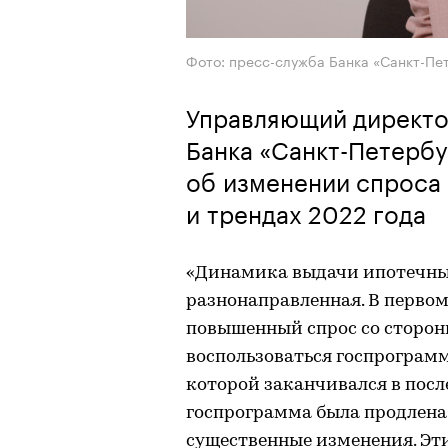
Фото: пресс-служба Банка «Санкт-Пе
Управляющий директо
Банка «Санкт-Петерб
об изменении спроса
и трендах 2022 года
«Динамика выдачи ипотечных
разнонаправленная. В перво
повышенный спрос со стороны
воспользоваться госпрограмм
которой заканчивался в после
госпрограмма была продлена и
существенные изменения. Эти