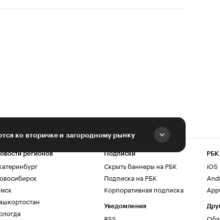
тся ко вторичке и загородному рынку
овости регионов
Подписки
РБК
катеринбург
Скрыть баннеры на РБК
iOS
овосибирск
Подписка на РБК
And
мск
Корпоративная подписка
AppG
ашкортостан
Уведомления
Дру
ологда
RSS
Обл