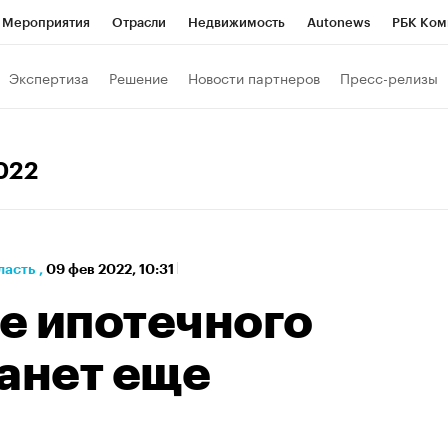
Мероприятия
Отрасли
Недвижимость
Autonews
РБК Ком
а управления РБК
РБК Образование
РБК Курсы
РБК Life
Т
Экспертиза
Решение
Новости партнеров
Пресс-релизы
Город
Стиль
Крипто
РБК Бизнес-среда
Дискуссионный к
Франшизы
Газета
Спецпроекты СПб
Конференции СПб
2022
Политика
Экономика
Бизнес
Технологии и медиа
Фин
ласть
,
09 фев 2022, 10:31
е ипотечного
танет еще