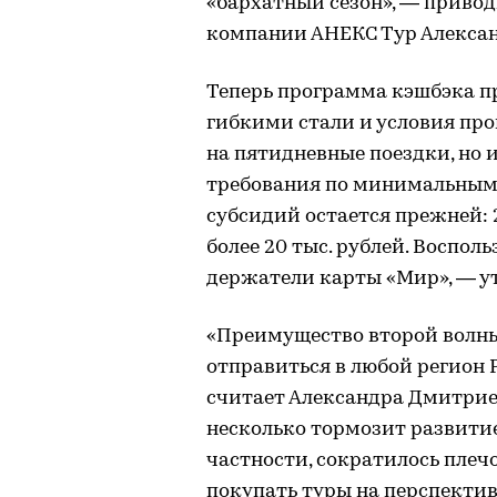
«бархатный сезон», — прив
компании АНЕКС Тур Алекса
Теперь программа кэшбэка про
гибкими стали и условия про
на пятидневные поездки, но 
требования по минимальным 
субсидий остается прежней: 
более 20 тыс. рублей. Воспол
держатели карты «Мир», — у
«Преимущество второй волны
отправиться в любой регион 
считает Александра Дмитрие
несколько тормозит развити
частности, сократилось пле
покупать туры на перспектив