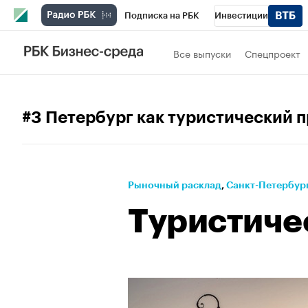
Подписка на РБК
Инвестиции
Телеканал
РБК Вино
Спорт
Школ
Все выпуски
Спецпроект
Визионеры
Национальные проекты
Исследования
Кредитные рейтинги
#3 Петербург как туристический 
Спецпроекты
Проверка контрагентов
Рынок наличной валюты
Рыночный расклад
⁠,
Санкт-Петербург
Туристиче