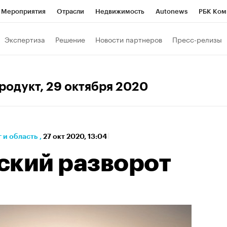
Мероприятия
Отрасли
Недвижимость
Autonews
РБК Ком
а управления РБК
РБК Образование
РБК Курсы
РБК Life
Т
Экспертиза
Решение
Новости партнеров
Пресс-релизы
Город
Стиль
Крипто
РБК Бизнес-среда
Дискуссионный к
Франшизы
Газета
Спецпроекты СПб
Конференции СПб
продукт
, 29 октября 2020
Политика
Экономика
Бизнес
Технологии и медиа
Фин
 и область
,
27 окт 2020, 13:04
ский разворот