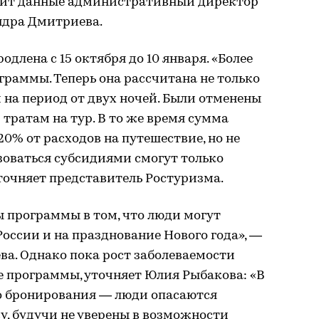
одит данные административный директор
ндра Дмитриева.
длена с 15 октября до 10 января. «Более
граммы. Теперь она рассчитана не только
и на период от двух ночей. Были отменены
тратам на тур. В то же время сумма
20% от расходов на путешествие, но не
ьзоваться субсидиями смогут только
точняет представитель Ростуризма.
 программы в том, что люди могут
России и на празднование Нового года», —
ва. Однако пока рост заболеваемости
е программы, уточняет Юлия Рыбакова: «В
чо бронирования — люди опасаются
у, будучи не уверены в возможности