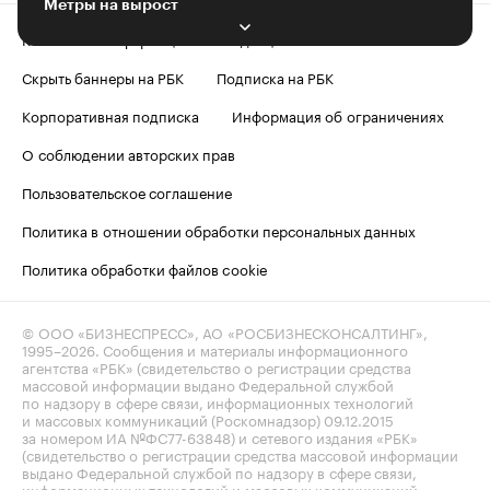
Метры на вырост
Контактная информация
Редакция
Скрыть баннеры на РБК
Подписка на РБК
Корпоративная подписка
Информация об ограничениях
О соблюдении авторских прав
Пользовательское соглашение
Политика в отношении обработки персональных данных
Политика обработки файлов cookie
© ООО «БИЗНЕСПРЕСС», АО «РОСБИЗНЕСКОНСАЛТИНГ»,
1995–2026
. Сообщения и материалы информационного
агентства «РБК» (свидетельство о регистрации средства
массовой информации выдано Федеральной службой
по надзору в сфере связи, информационных технологий
и массовых коммуникаций (Роскомнадзор) 09.12.2015
за номером ИА №ФС77-63848) и сетевого издания «РБК»
(свидетельство о регистрации средства массовой информации
выдано Федеральной службой по надзору в сфере связи,
информационных технологий и массовых коммуникаций