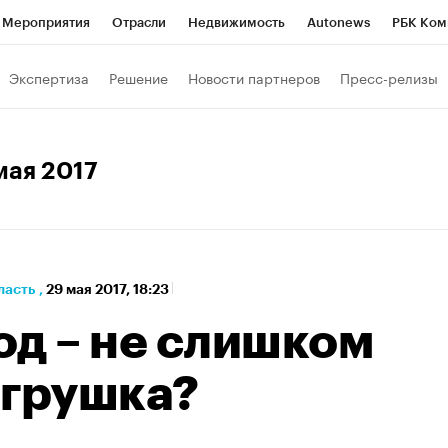
Мероприятия
Отрасли
Недвижимость
Autonews
РБК Ком
а управления РБК
РБК Образование
РБК Курсы
РБК Life
Т
Экспертиза
Решение
Новости партнеров
Пресс-релизы
Город
Стиль
Крипто
РБК Бизнес-среда
Дискуссионный к
Франшизы
Газета
Спецпроекты СПб
Конференции СПб
 мая 2017
Политика
Экономика
Бизнес
Технологии и медиа
Фин
ласть
,
29 мая 2017, 18:23
од – не слишком
игрушка?