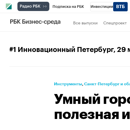
Подписка на РБК
Инвестиции
Телеканал
РБК Вино
Спорт
Школ
Все выпуски
Спецпроект
Визионеры
Национальные проекты
Исследования
Кредитные рейтинги
#1 Инновационный Петербург
, 29
Спецпроекты
Проверка контрагентов
Рынок наличной валюты
Инструменты
⁠,
Санкт-Петербург и об
Умный гор
полезная 