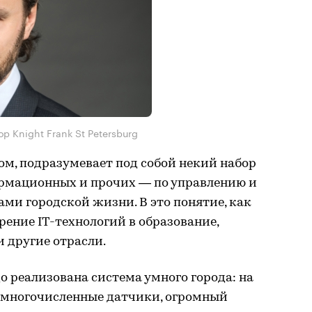
р Knight Frank St Petersburg
ом, подразумевает под собой некий набор
рмационных и прочих — по управлению и
ми городской жизни. В это понятие, как
рение IT-технологий в образование,
 другие отрасли.
о реализована система умного города: на
 многочисленные датчики, огромный