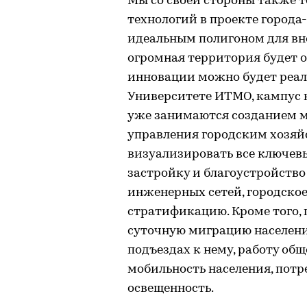
Мы со своей стороны также 
технологий в проекте город
идеальным полигоном для вне
огромная территория будет о
инновации можно будет реали
Университете ИТМО, кампус 
уже занимаются созданием м
управления городским хозяйс
визуализировать все ключев
застройку и благоустройств
инженерных сетей, городское
стратификацию. Кроме того,
суточную миграцию населени
подъездах к нему, работу об
мобильность населения, потр
освещенность.