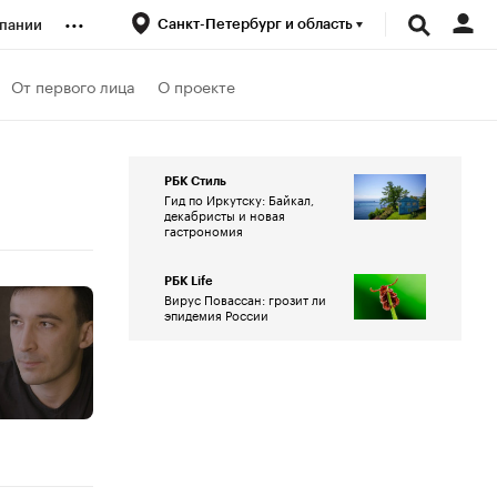
...
Санкт-Петербург и область
пании
ренды
От первого лица
О проекте
луб
РБК Стиль
Гид по Иркутску: Байкал,
декабристы и новая
ансы
гастрономия
РБК Life
Вирус Повассан: грозит ли
эпидемия России