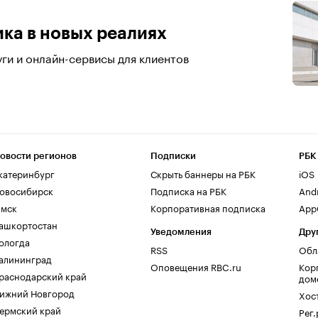
ика в новых реалиях
ги и онлайн-сервисы для клиентов
овости регионов
Подписки
РБК
катеринбург
Скрыть баннеры на РБК
iOS
овосибирск
Подписка на РБК
And
мск
Корпоративная подписка
AppG
ашкортостан
Уведомления
Дру
ологда
RSS
Обл
алининград
Оповещения RBC.ru
Кор
раснодарский край
дом
ижний Новгород
Хос
ермский край
Рег