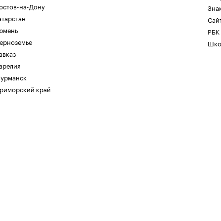
остов-на-Дону
Зна
атарстан
Сайт
юмень
РБК
ерноземье
Шко
авказ
арелия
урманск
риморский край