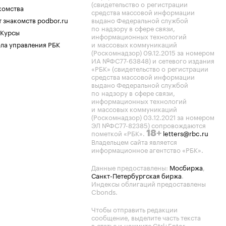
(свидетельство о регистрации
комства
средства массовой информации
 знакомств podbor.ru
выдано Федеральной службой
по надзору в сфере связи,
 Курсы
информационных технологий
ла управления РБК
и массовых коммуникаций
(Роскомнадзор) 09.12.2015 за номером
ИА №ФС77-63848) и сетевого издания
«РБК» (свидетельство о регистрации
средства массовой информации
выдано Федеральной службой
по надзору в сфере связи,
информационных технологий
и массовых коммуникаций
(Роскомнадзор) 03.12.2021 за номером
ЭЛ №ФС77-82385) сопровождаются
пометкой «РБК».
letters@rbc.ru
18+
Владельцем сайта является
информационное агентство «РБК».
Данные предоставлены:
Мосбиржа
,
Санкт-Петербургская биржа
.
Индексы облигаций предоставлены
Cbonds.
Чтобы отправить редакции
сообщение, выделите часть текста
в статье и нажмите Ctrl+Enter