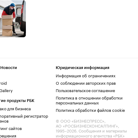
 Новости
Юридическая информация
Информация об ограничениях
roid
О соблюдении авторских прав
allery
Пользовательское соглашение
Политика в отношении обработки
гие продукты РБК
персональных данных
ако для бизнеса
Политика обработки файлов cookie
поративный регистратор
енов
© ООО «БИЗНЕСПРЕСС»,
АО «РОСБИЗНЕСКОНСАЛТИНГ»,
тинг сайтов
1995–2026
. Сообщения и материалы
.решения
информационного агентства «РБК»