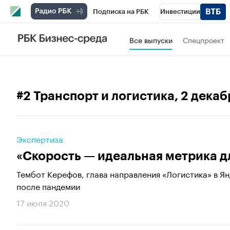
Подписка на РБК
Инвестиции
Телеканал
РБК Вино
Спорт
Школ
Все выпуски
Спецпроект
Визионеры
Национальные проекты
Исследования
Кредитные рейтинги
#2 Транспорт и логистика
, 2 дека
Спецпроекты
Проверка контрагентов
Рынок наличной валюты
Экспертиза
«Скорость — идеальная метрика д
Тембот Керефов, глава направления «Логистика» в Янд
после пандемии
17 июля 2020