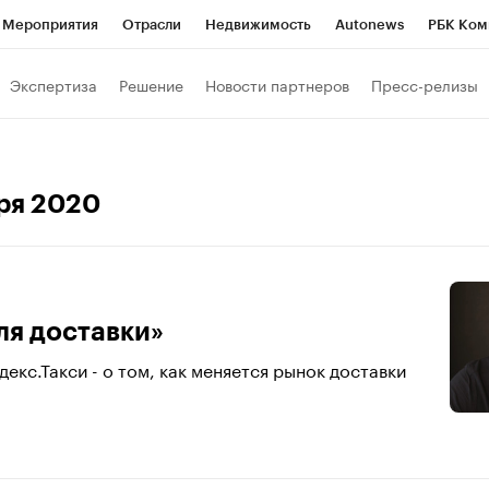
Мероприятия
Отрасли
Недвижимость
Autonews
РБК Ком
а управления РБК
РБК Образование
РБК Курсы
РБК Life
Т
Экспертиза
Решение
Новости партнеров
Пресс-релизы
Город
Стиль
Крипто
РБК Бизнес-среда
Дискуссионный к
Франшизы
Газета
Спецпроекты СПб
Конференции СПб
бря 2020
Политика
Экономика
Бизнес
Технологии и медиа
Фин
ля доставки»
екс.Такси - о том, как меняется рынок доставки