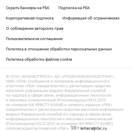
Скрыть баннеры на РБК
Подписка на РБК
Корпоративная подписка
Информация об ограничениях
О соблюдении авторских прав
Пользовательское соглашение
Политика в отношении обработки персональных данных
Политика обработки файлов cookie
© ООО «БИЗНЕСПРЕСС», АО «РОСБИЗНЕСКОНСАЛТИНГ»,
1995–2026
. Сообщения и материалы информационного
агентства «РБК» (свидетельство о регистрации средства
массовой информации выдано Федеральной службой
по надзору в сфере связи, информационных технологий
и массовых коммуникаций (Роскомнадзор) 09.12.2015
за номером ИА №ФС77-63848) и сетевого издания «РБК»
(свидетельство о регистрации средства массовой информации
выдано Федеральной службой по надзору в сфере связи,
информационных технологий и массовых коммуникаций
(Роскомнадзор) 03.12.2021 за номером ЭЛ №ФС77-82385)
сопровождаются пометкой «РБК».
letters@rbc.ru
18+