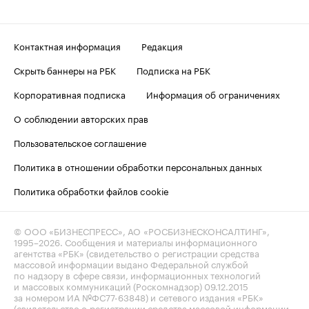
Контактная информация
Редакция
Скрыть баннеры на РБК
Подписка на РБК
Корпоративная подписка
Информация об ограничениях
О соблюдении авторских прав
Пользовательское соглашение
Политика в отношении обработки персональных данных
Политика обработки файлов cookie
© ООО «БИЗНЕСПРЕСС», АО «РОСБИЗНЕСКОНСАЛТИНГ»,
1995–2026
. Сообщения и материалы информационного
агентства «РБК» (свидетельство о регистрации средства
массовой информации выдано Федеральной службой
по надзору в сфере связи, информационных технологий
и массовых коммуникаций (Роскомнадзор) 09.12.2015
за номером ИА №ФС77-63848) и сетевого издания «РБК»
(свидетельство о регистрации средства массовой информации