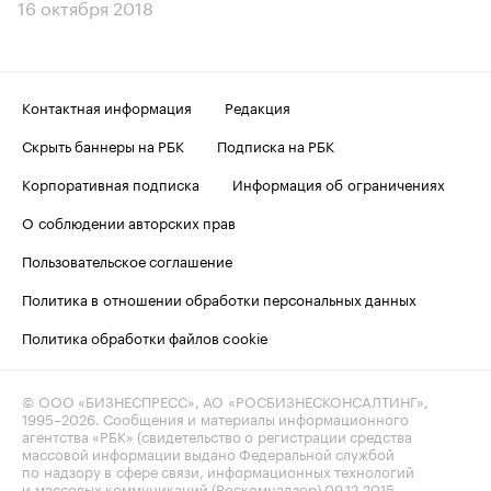
16 октября 2018
Контактная информация
Редакция
Скрыть баннеры на РБК
Подписка на РБК
Корпоративная подписка
Информация об ограничениях
О соблюдении авторских прав
Пользовательское соглашение
Политика в отношении обработки персональных данных
Политика обработки файлов cookie
© ООО «БИЗНЕСПРЕСС», АО «РОСБИЗНЕСКОНСАЛТИНГ»,
1995–2026
. Сообщения и материалы информационного
агентства «РБК» (свидетельство о регистрации средства
массовой информации выдано Федеральной службой
по надзору в сфере связи, информационных технологий
и массовых коммуникаций (Роскомнадзор) 09.12.2015