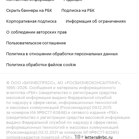
Скрыть баннеры на РБК
Подписка на РБК
Корпоративная подписка
Информация об ограничениях
О соблюдении авторских прав
Пользовательское соглашение
Политика в отношении обработки персональных данных
Политика обработки файлов cookie
© ООО «БИЗНЕСПРЕСС», АО «РОСБИЗНЕСКОНСАЛТИНГ»,
1995–2026
. Сообщения и материалы информационного
агентства «РБК» (свидетельство о регистрации средства
массовой информации выдано Федеральной службой
по надзору в сфере связи, информационных технологий
и массовых коммуникаций (Роскомнадзор) 09.12.2015
за номером ИА №ФС77-63848) и сетевого издания «РБК»
(свидетельство о регистрации средства массовой информации
выдано Федеральной службой по надзору в сфере связи,
информационных технологий и массовых коммуникаций
(Роскомнадзор) 03.12.2021 за номером ЭЛ №ФС77-82385)
сопровождаются пометкой «РБК».
letters@rbc.ru
18+