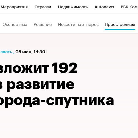
Мероприятия
Отрасли
Недвижимость
Autonews
РБК Ком
а управления РБК
РБК Образование
РБК Курсы
РБК Life
Т
Экспертиза
Решение
Новости партнеров
Пресс-релизы
Город
Стиль
Крипто
РБК Бизнес-среда
Дискуссионный к
Франшизы
Газета
Спецпроекты СПб
Конференции СПб
бласть
,
08 июн, 14:30
Политика
Экономика
Бизнес
Технологии и медиа
Фин
вложит 192
в развитие
города-спутника