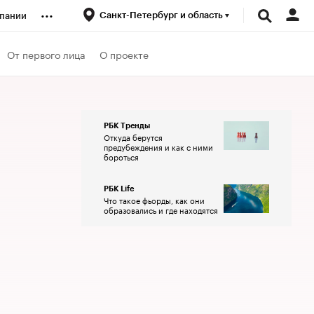
...
Санкт-Петербург и область
пании
ренды
От первого лица
О проекте
луб
РБК Тренды
Откуда берутся
ансы
предубеждения и как с ними
бороться
РБК Life
Что такое фьорды, как они
образовались и где находятся