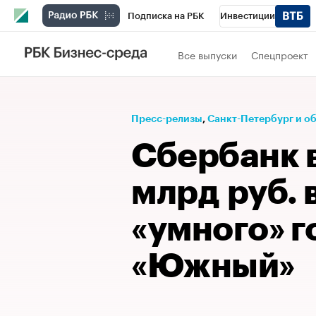
Подписка на РБК
Инвестиции
Телеканал
РБК Вино
Спорт
Школ
Все выпуски
Спецпроект
Визионеры
Национальные проекты
Исследования
Кредитные рейтинги
Пресс-релизы
⁠,
Санкт-Петербург и о
Спецпроекты
Проверка контрагентов
Сбербанк 
Рынок наличной валюты
млрд руб. 
«умного» 
«Южный»