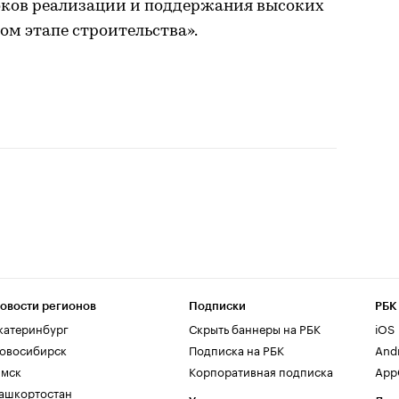
роков реализации и поддержания высоких
ом этапе строительства».
овости регионов
Подписки
РБК
катеринбург
Скрыть баннеры на РБК
iOS
овосибирск
Подписка на РБК
And
мск
Корпоративная подписка
AppG
ашкортостан