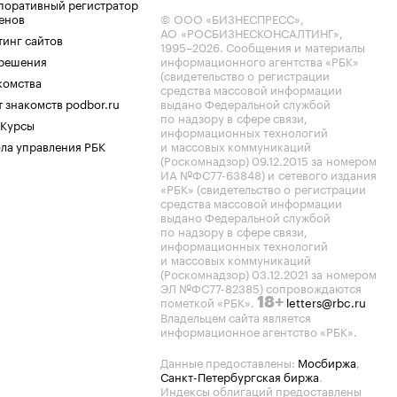
поративный регистратор
енов
© ООО «БИЗНЕСПРЕСС»,
АО «РОСБИЗНЕСКОНСАЛТИНГ»,
тинг сайтов
1995–2026
. Сообщения и материалы
.решения
информационного агентства «РБК»
(свидетельство о регистрации
комства
средства массовой информации
 знакомств podbor.ru
выдано Федеральной службой
по надзору в сфере связи,
 Курсы
информационных технологий
ла управления РБК
и массовых коммуникаций
(Роскомнадзор) 09.12.2015 за номером
ИА №ФС77-63848) и сетевого издания
«РБК» (свидетельство о регистрации
средства массовой информации
выдано Федеральной службой
по надзору в сфере связи,
информационных технологий
и массовых коммуникаций
(Роскомнадзор) 03.12.2021 за номером
ЭЛ №ФС77-82385) сопровождаются
пометкой «РБК».
letters@rbc.ru
18+
Владельцем сайта является
информационное агентство «РБК».
Данные предоставлены:
Мосбиржа
,
Санкт-Петербургская биржа
.
Индексы облигаций предоставлены