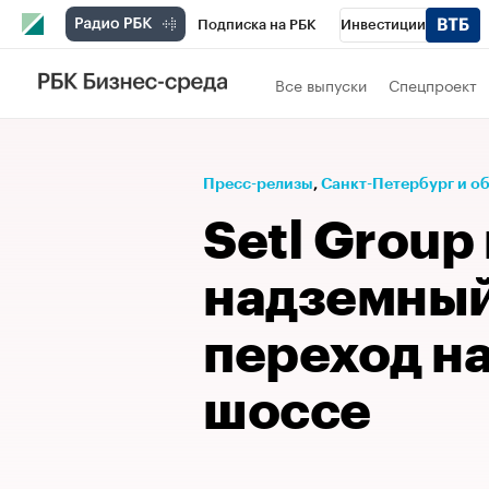
Подписка на РБК
Инвестиции
Телеканал
РБК Вино
Спорт
Школ
Все выпуски
Спецпроект
Визионеры
Национальные проекты
Исследования
Кредитные рейтинги
Пресс-релизы
⁠,
Санкт-Петербург и о
Спецпроекты
Проверка контрагентов
Setl Group
Рынок наличной валюты
надземны
переход н
шоссе