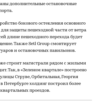
ваны дополнительные остановочные
порта.
ройство бокового остекления основного
 для защиты пешеходной части от ветра
сей длине пешеходного перехода будет
щение. Также Setl Group смонтирует
уаров и остановочных павильонов.
акже строит магистрали рядом с жилыми
ит. Так, в «Зеленом квартале» построено
 улицы Струве, Орбитальная, Георгия
 в Петербурге холдинг построил более
риквартальных проездов.