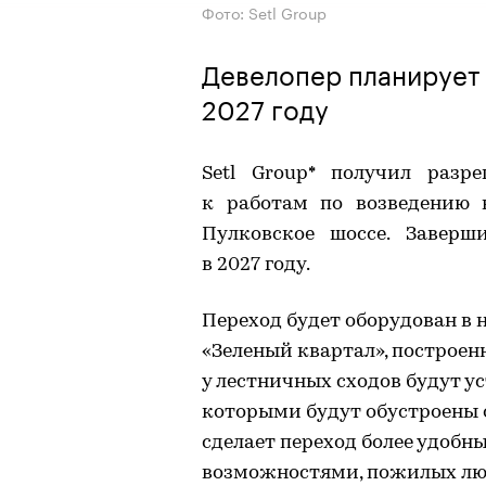
Фото: Setl Group
Девелопер планирует 
2027 году
Setl Group* получил разр
к работам по возведению 
Пулковское шоссе. Заверш
в 2027 году.
Переход будет оборудован в 
«Зеленый квартал», построенн
у лестничных сходов будут у
которыми будут обустроены 
сделает переход более удоб
возможностями, пожилых люде