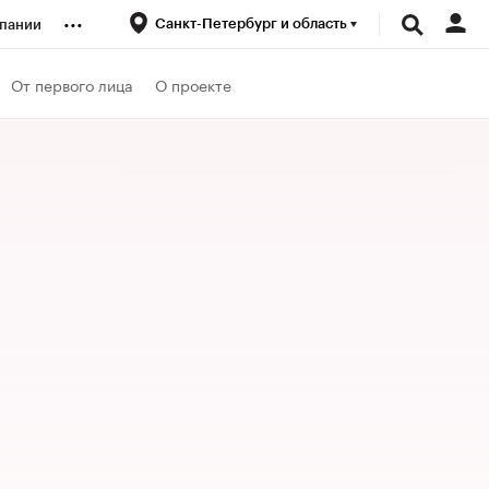
...
Санкт-Петербург и область
пании
ренды
От первого лица
О проекте
луб
ансы