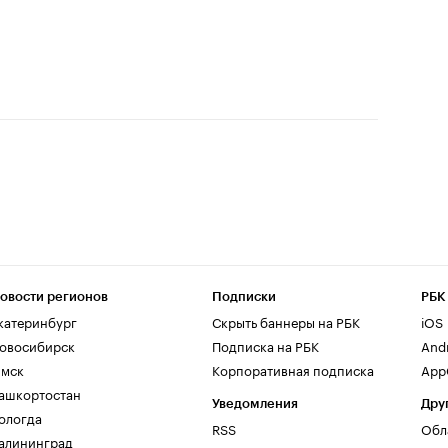
овости регионов
Подписки
РБК
катеринбург
Скрыть баннеры на РБК
iOS
овосибирск
Подписка на РБК
And
мск
Корпоративная подписка
AppG
ашкортостан
Уведомления
Дру
ологда
RSS
Обл
алининград