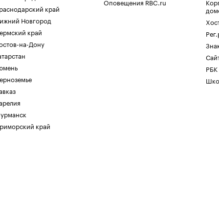
Оповещения RBC.ru
Кор
раснодарский край
дом
ижний Новгород
Хос
ермский край
Рег
остов-на-Дону
Зна
атарстан
Сайт
юмень
РБК
ерноземье
Шко
авказ
арелия
урманск
риморский край