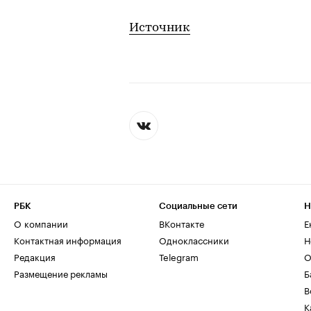
Источник
РБК
Социальные сети
Н
О компании
ВКонтакте
Е
Контактная информация
Одноклассники
Н
Редакция
Telegram
О
Размещение рекламы
Б
В
К