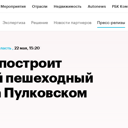
Мероприятия
Отрасли
Недвижимость
Autonews
РБК Ком
а управления РБК
РБК Образование
РБК Курсы
РБК Life
Т
Экспертиза
Решение
Новости партнеров
Пресс-релизы
Город
Стиль
Крипто
РБК Бизнес-среда
Дискуссионный к
Франшизы
Газета
Спецпроекты СПб
Конференции СПб
бласть
,
22 мая, 15:20
Политика
Экономика
Бизнес
Технологии и медиа
Фин
 построит
й пешеходный
а Пулковском