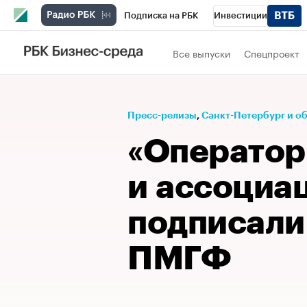
Подписка на РБК
Инвестиции
Телеканал
РБК Вино
Спорт
Школ
Все выпуски
Спецпроект
Визионеры
Национальные проекты
Исследования
Кредитные рейтинги
Пресс-релизы
⁠,
Санкт-Петербург и о
Спецпроекты
Проверка контрагентов
«Оператор
Рынок наличной валюты
и ассоциа
подписали
ПМГФ