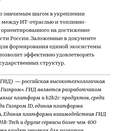
о значимым шагом в укреплении
а между ИТ-отраслью и топливно-
 ориентированного на достижение
сти России. Заложенные в документе
 для формирования единой экосистемы
позволит эффективно удовлетворять
осударственных структур.
ГИД) — российская высокотехнологичная
 «Газпром». ГИД является разработчиком
ных платформ и b2b2c-продуктов, среди
да Газпром ID, единая платформа
a, Единая платформа взаимодействия ГИД
R-Tech и другие сервисы более чем 400
же входят решения для развития