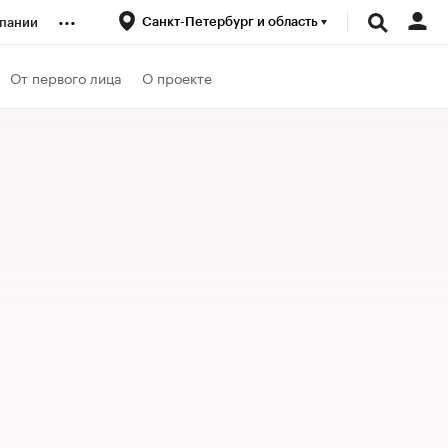
...
Санкт-Петербург и область
пании
ренды
От первого лица
О проекте
луб
ансы