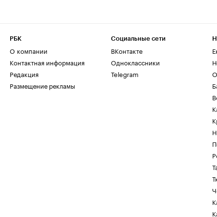
РБК
Социальные сети
Н
О компании
ВКонтакте
Е
Контактная информация
Одноклассники
Н
Редакция
Telegram
О
Размещение рекламы
Б
В
К
К
Н
П
Р
Т
Т
Ч
К
К