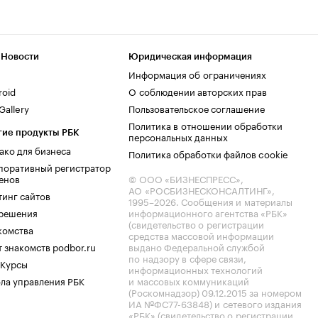
 Новости
Юридическая информация
Информация об ограничениях
roid
О соблюдении авторских прав
allery
Пользовательское соглашение
Политика в отношении обработки
гие продукты РБК
персональных данных
ако для бизнеса
Политика обработки файлов cookie
поративный регистратор
енов
© ООО «БИЗНЕСПРЕСС»,
АО «РОСБИЗНЕСКОНСАЛТИНГ»,
тинг сайтов
1995–2026
. Сообщения и материалы
.решения
информационного агентства «РБК»
(свидетельство о регистрации
комства
средства массовой информации
 знакомств podbor.ru
выдано Федеральной службой
по надзору в сфере связи,
 Курсы
информационных технологий
ла управления РБК
и массовых коммуникаций
(Роскомнадзор) 09.12.2015 за номером
ИА №ФС77-63848) и сетевого издания
«РБК» (свидетельство о регистрации