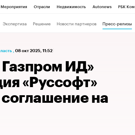
Мероприятия
Отрасли
Недвижимость
Autonews
РБК Ком
а управления РБК
РБК Образование
РБК Курсы
РБК Life
Т
Экспертиза
Решение
Новости партнеров
Пресс-релизы
Город
Стиль
Крипто
РБК Бизнес-среда
Дискуссионный к
Франшизы
Газета
Спецпроекты СПб
Конференции СПб
бласть
,
08 окт 2025, 11:52
Политика
Экономика
Бизнес
Технологии и медиа
Фин
 Газпром ИД»
ция «Руссофт»
 соглашение на