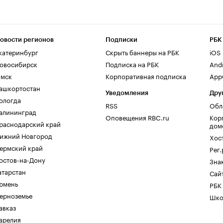
овости регионов
Подписки
РБК
катеринбург
Скрыть баннеры на РБК
iOS
овосибирск
Подписка на РБК
And
мск
Корпоративная подписка
AppG
ашкортостан
Уведомления
Дру
ологда
RSS
Обл
алининград
Оповещения RBC.ru
Кор
раснодарский край
дом
ижний Новгород
Хос
ермский край
Рег
остов-на-Дону
Зна
атарстан
Сайт
юмень
РБК
ерноземье
Шко
авказ
арелия