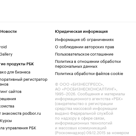
 Новости
Юридическая информация
Информация об ограничениях
roid
О соблюдении авторских прав
allery
Пользовательское соглашение
Политика в отношении обработки
гие продукты РБК
персональных данных
ако для бизнеса
Политика обработки файлов cookie
поративный регистратор
енов
© ООО «БИЗНЕСПРЕСС»,
АО «РОСБИЗНЕСКОНСАЛТИНГ»,
тинг сайтов
1995–2026
. Сообщения и материалы
.решения
информационного агентства «РБК»
(свидетельство о регистрации
комства
средства массовой информации
 знакомств podbor.ru
выдано Федеральной службой
по надзору в сфере связи,
 Курсы
информационных технологий
ла управления РБК
и массовых коммуникаций
(Роскомнадзор) 09.12.2015 за номером