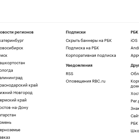
овости регионов
Подписки
РБК
катеринбург
Скрыть баннеры на РБК
iOS
овосибирск
Подписка на РБК
And
мск
Корпоративная подписка
AppG
ашкортостан
Уведомления
Дру
ологда
RSS
Обл
алининград
Оповещения RBC.ru
Кор
раснодарский край
дом
ижний Новгород
Хос
ермский край
Рег
остов-на-Дону
Зна
атарстан
Сайт
юмень
РБК
ерноземье
Шко
авказ