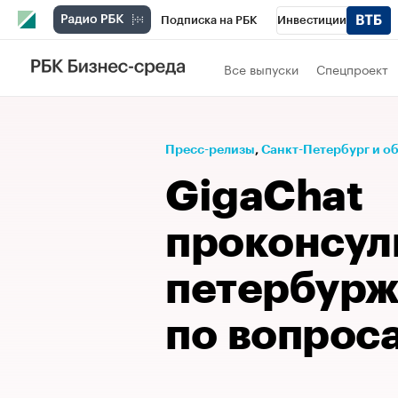
Подписка на РБК
Инвестиции
Телеканал
РБК Вино
Спорт
Школ
Все выпуски
Спецпроект
Визионеры
Национальные проекты
Исследования
Кредитные рейтинги
Пресс-релизы
⁠,
Санкт-Петербург и о
Спецпроекты
Проверка контрагентов
GigaChat
Рынок наличной валюты
проконсул
петербурж
по вопрос