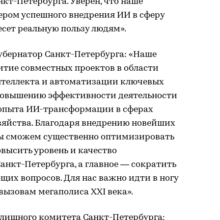
кт-Петербурга. Уверен, что наше
ером успешного внедрения ИИ в сферу
есет реальную пользу людям».
убернатор Санкт-Петербурга: «Наше
итие совместных проектов в области
нтеллекта и автоматизации ключевых
повышению эффективности деятельности
опыта ИИ-трансформации в сферах
яйства. Благодаря внедрению новейших
мы сможем существенно оптимизировать
высить уровень и качество
нкт-Петербурга, а главное — сократить
щих вопросов. Для нас важно идти в ногу
вызовам мегаполиса XXI века».
илищного комитета Санкт-Петербурга: