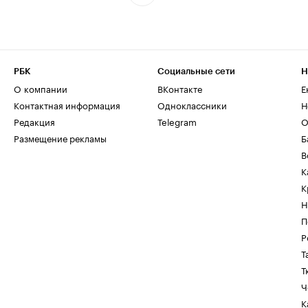
РБК
Социальные сети
Н
О компании
ВКонтакте
Е
Контактная информация
Одноклассники
Н
Редакция
Telegram
О
Размещение рекламы
Б
В
К
К
Н
П
Р
Т
Т
Ч
К