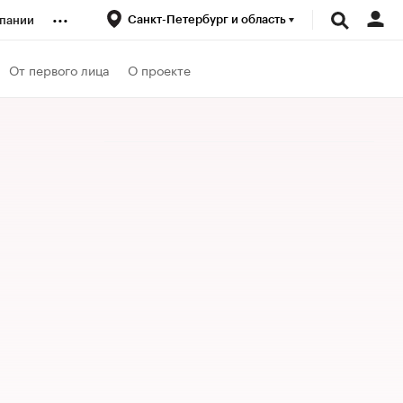
...
Санкт-Петербург и область
пании
ренды
От первого лица
О проекте
луб
ансы