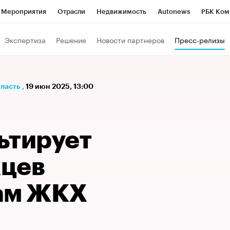
Мероприятия
Отрасли
Недвижимость
Autonews
РБК Ком
а управления РБК
РБК Образование
РБК Курсы
РБК Life
Т
Экспертиза
Решение
Новости партнеров
Пресс-релизы
Город
Стиль
Крипто
РБК Бизнес-среда
Дискуссионный к
Франшизы
Газета
Спецпроекты СПб
Конференции СПб
бласть
,
19 июн 2025, 13:00
Политика
Экономика
Бизнес
Технологии и медиа
Фин
ьтирует
цев
ам ЖКХ