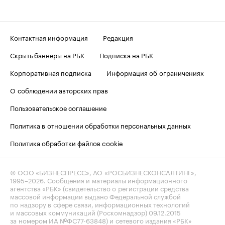
Контактная информация
Редакция
Скрыть баннеры на РБК
Подписка на РБК
Корпоративная подписка
Информация об ограничениях
О соблюдении авторских прав
Пользовательское соглашение
Политика в отношении обработки персональных данных
Политика обработки файлов cookie
© ООО «БИЗНЕСПРЕСС», АО «РОСБИЗНЕСКОНСАЛТИНГ»,
1995–2026
. Сообщения и материалы информационного
агентства «РБК» (свидетельство о регистрации средства
массовой информации выдано Федеральной службой
по надзору в сфере связи, информационных технологий
и массовых коммуникаций (Роскомнадзор) 09.12.2015
за номером ИА №ФС77-63848) и сетевого издания «РБК»