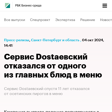
Все выпуски
Спецпроект
Экспертиза
Решение
Новост
Пресс-релизы
⁠,
Санкт-Петербург и область
,
04 окт 2024,
14:41
Сервис Dostaевский
отказался от одного
из главных блюд в меню
Сервис Dostaевский спустя 11 лет отказался
от осетинских пирогов в меню
Компания выявила падение популярности в