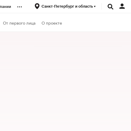
...
Санкт-Петербург и область
пании
ренды
От первого лица
О проекте
луб
ансы