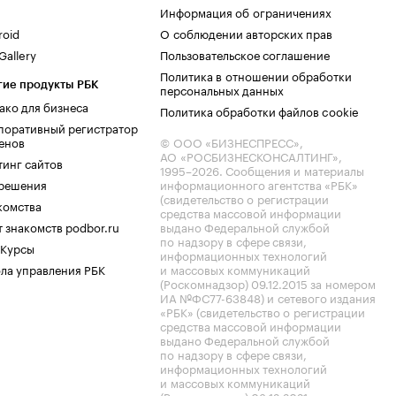
Информация об ограничениях
roid
О соблюдении авторских прав
allery
Пользовательское соглашение
Политика в отношении обработки
гие продукты РБК
персональных данных
ако для бизнеса
Политика обработки файлов cookie
поративный регистратор
енов
© ООО «БИЗНЕСПРЕСС»,
АО «РОСБИЗНЕСКОНСАЛТИНГ»,
тинг сайтов
1995–2026
. Сообщения и материалы
.решения
информационного агентства «РБК»
(свидетельство о регистрации
комства
средства массовой информации
 знакомств podbor.ru
выдано Федеральной службой
по надзору в сфере связи,
 Курсы
информационных технологий
ла управления РБК
и массовых коммуникаций
(Роскомнадзор) 09.12.2015 за номером
ИА №ФС77-63848) и сетевого издания
«РБК» (свидетельство о регистрации
средства массовой информации
выдано Федеральной службой
по надзору в сфере связи,
информационных технологий
и массовых коммуникаций