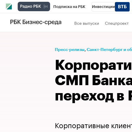
Подписка на РБК
Инвестиции
Телеканал
РБК Вино
Спорт
Школ
Все выпуски
Спецпроект
Визионеры
Национальные проекты
Исследования
Кредитные рейтинги
Пресс-релизы
⁠,
Санкт-Петербург и о
Спецпроекты
Проверка контрагентов
Корпорати
Рынок наличной валюты
СМП Банка
переход в
Корпоративные клиен