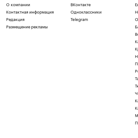
О компании
ВКонтакте
Е
Контактная информация
Одноклассники
Н
Редакция
Telegram
О
Размещение рекламы
Б
В
К
К
Н
П
Р
Т
Т
Ч
К
К
М
П