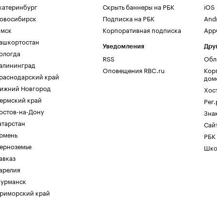
катеринбург
Скрыть баннеры на РБК
iOS
овосибирск
Подписка на РБК
And
мск
Корпоративная подписка
AppG
ашкортостан
Уведомления
Дру
ологда
RSS
Обл
алининград
Оповещения RBC.ru
Кор
раснодарский край
дом
ижний Новгород
Хос
ермский край
Рег
остов-на-Дону
Зна
атарстан
Сайт
юмень
РБК
ерноземье
Шко
авказ
арелия
урманск
риморский край