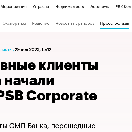
Мероприятия
Отрасли
Недвижимость
Autonews
РБК Ком
а управления РБК
РБК Образование
РБК Курсы
РБК Life
Т
Экспертиза
Решение
Новости партнеров
Пресс-релизы
Город
Стиль
Крипто
РБК Бизнес-среда
Дискуссионный к
Франшизы
Газета
Спецпроекты СПб
Конференции СПб
бласть
,
29 ноя 2023, 15:12
Политика
Экономика
Бизнес
Технологии и медиа
Фин
вные клиенты
 начали
 PSB Corporate
ты СМП Банка, перешедшие