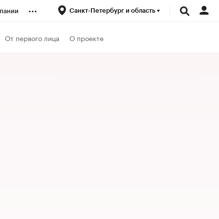
...
Санкт-Петербург и область
пании
ренды
От первого лица
О проекте
луб
ансы