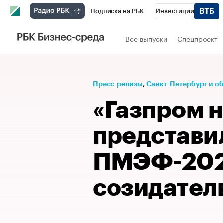
Подписка на РБК
Инвестиции
Телеканал
РБК Вино
Спорт
Школ
Все выпуски
Спецпроект
Визионеры
Национальные проекты
Исследования
Кредитные рейтинги
Пресс-релизы
⁠,
Санкт-Петербург и о
Спецпроекты
Проверка контрагентов
«Газпром 
Рынок наличной валюты
представи
ПМЭФ-2023
созидател