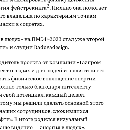
тично моделировать физику движений
2
огия фейстрекинга
. Именно она помогает
его владельца по характерным точкам
маски в соцсетях.
 в людях» на ПМЭФ-2023 стал уже второй
и» и студии Radugadesign.
одитель проекта от компании «Газпром
ект о людях и для людей и посвятили его
овать физическое воплощение энергии
зможно только благодаря интеллекту
я свой потенциал, каждый делает
ому мы решили сделать основной этого
 наших сотрудников, сложившихся
фти». В итоге родился визуальный
аше видение — энергия в людях».