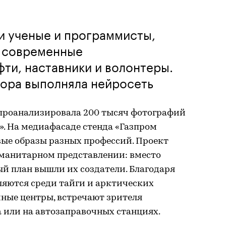
и ученые и программисты,
и современные
ти, наставники и волонтеры.
тора выполняла нейросеть
 проанализировала 200 тысяч фотографий
». На медиафасаде стенда «Газпром
ые образы разных профессий. Проект
уманитарном представлении: вместо
й план вышли их создатели. Благодаря
ляются среди тайги и арктических
чные центры, встречают зрителя
а или на автозаправочных станциях.