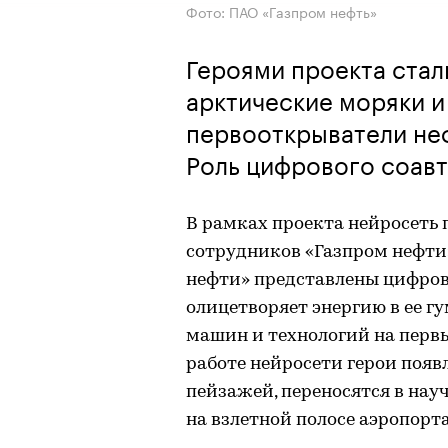
Фото: ПАО «Газпром нефть»
Героями проекта стал
арктические моряки 
первооткрыватели неф
Роль цифрового соав
В рамках проекта нейросеть
сотрудников «Газпром нефти
нефти» представлены цифров
олицетворяет энергию в ее г
машин и технологий на первы
работе нейросети герои появ
пейзажей, переносятся в нау
на взлетной полосе аэропорт