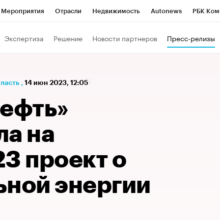
Мероприятия
Отрасли
Недвижимость
Autonews
РБК Ком
а управления РБК
РБК Образование
РБК Курсы
РБК Life
Т
Экспертиза
Решение
Новости партнеров
Пресс-релизы
Город
Стиль
Крипто
РБК Бизнес-среда
Дискуссионный к
Франшизы
Газета
Спецпроекты СПб
Конференции СПб
бласть
,
14 июн 2023, 12:05
Политика
Экономика
Бизнес
Технологии и медиа
Фин
нефть»
ла на
 проект о
ьной энергии