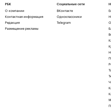
РБК
Социальные сети
Н
О компании
ВКонтакте
Е
Контактная информация
Одноклассники
Н
Редакция
Telegram
О
Размещение рекламы
Б
В
К
К
Н
П
Р
Т
Т
Ч
К
К
М
П