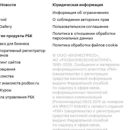
 Новости
Юридическая информация
Информация об ограничениях
roid
О соблюдении авторских прав
allery
Пользовательское соглашение
Политика в отношении обработки
гие продукты РБК
персональных данных
ако для бизнеса
Политика обработки файлов cookie
поративный регистратор
енов
© ООО «БИЗНЕСПРЕСС»,
АО «РОСБИЗНЕСКОНСАЛТИНГ»,
тинг сайтов
1995–2026
. Сообщения и материалы
.решения
информационного агентства «РБК»
(свидетельство о регистрации
комства
средства массовой информации
 знакомств podbor.ru
выдано Федеральной службой
по надзору в сфере связи,
 Курсы
информационных технологий
ла управления РБК
и массовых коммуникаций
(Роскомнадзор) 09.12.2015 за номером
ИА №ФС77-63848) и сетевого издания
«РБК» (свидетельство о регистрации
средства массовой информации
выдано Федеральной службой
по надзору в сфере связи,
информационных технологий