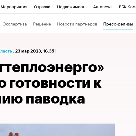
Мероприятия
Отрасли
Недвижимость
Autonews
РБК Ком
а управления РБК
РБК Образование
РБК Курсы
РБК Life
Т
Экспертиза
Решение
Новости партнеров
Пресс-релизы
Город
Стиль
Крипто
РБК Бизнес-среда
Дискуссионный к
Франшизы
Газета
Спецпроекты СПб
Конференции СПб
бласть
,
23 мар 2023, 16:35
Политика
Экономика
Бизнес
Технологии и медиа
Фин
гтеплоэнерго»
 готовности к
ию паводка