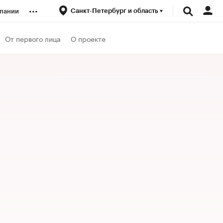
...
Санкт-Петербург и область
пании
ренды
От первого лица
О проекте
луб
ансы