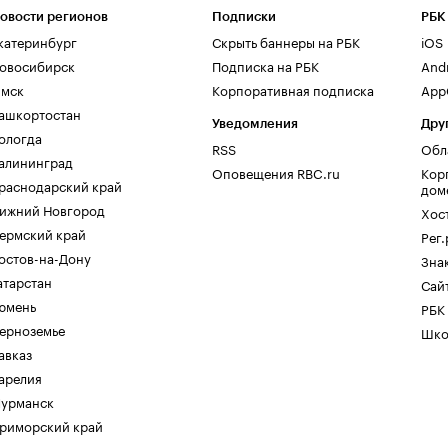
овости регионов
Подписки
РБК
катеринбург
Скрыть баннеры на РБК
iOS
овосибирск
Подписка на РБК
And
мск
Корпоративная подписка
AppG
ашкортостан
Уведомления
Дру
ологда
RSS
Обл
алининград
Оповещения RBC.ru
Кор
раснодарский край
дом
ижний Новгород
Хос
ермский край
Рег
остов-на-Дону
Зна
атарстан
Сайт
юмень
РБК
ерноземье
Шко
авказ
арелия
урманск
риморский край