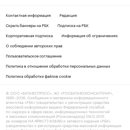
Контактная информация
Редакция
Скрыть баннеры на РБК
Подписка на РБК
Корпоративная подписка
Информация об ограничениях
О соблюдении авторских прав
Пользовательское соглашение
Политика в отношении обработки персональных данных
Политика обработки файлов cookie
© ООО «БИЗНЕСПРЕСС», АО «РОСБИЗНЕСКОНСАЛТИНГ»,
1995–2026
. Сообщения и материалы информационного
агентства «РБК» (свидетельство о регистрации средства
массовой информации выдано Федеральной службой
по надзору в сфере связи, информационных технологий
и массовых коммуникаций (Роскомнадзор) 09.12.2015
за номером ИА №ФС77-63848) и сетевого издания «РБК»
(свидетельство о регистрации средства массовой информации
выдано Федеральной службой по надзору в сфере связи,