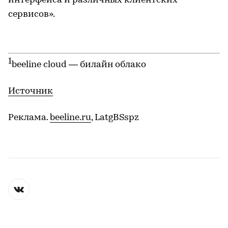
интерфейса и различных клиентских
сервисов».
1
beeline cloud — билайн облако
Источник
Реклама.
beeline.ru
, LatgBSspz