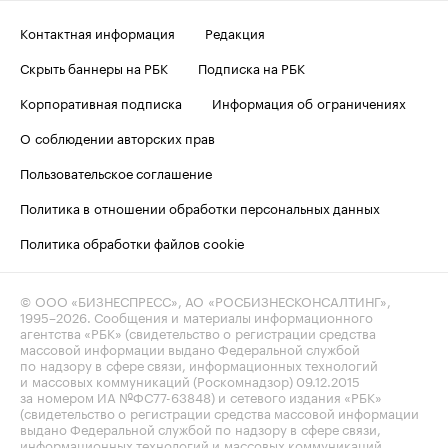
Контактная информация
Редакция
Скрыть баннеры на РБК
Подписка на РБК
Корпоративная подписка
Информация об ограничениях
О соблюдении авторских прав
Пользовательское соглашение
Политика в отношении обработки персональных данных
Политика обработки файлов cookie
© ООО «БИЗНЕСПРЕСС», АО «РОСБИЗНЕСКОНСАЛТИНГ»,
1995–2026
. Сообщения и материалы информационного
агентства «РБК» (свидетельство о регистрации средства
массовой информации выдано Федеральной службой
по надзору в сфере связи, информационных технологий
и массовых коммуникаций (Роскомнадзор) 09.12.2015
за номером ИА №ФС77-63848) и сетевого издания «РБК»
(свидетельство о регистрации средства массовой информации
выдано Федеральной службой по надзору в сфере связи,
информационных технологий и массовых коммуникаций