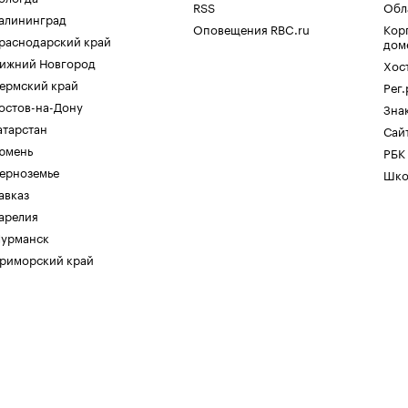
RSS
Обл
алининград
Оповещения RBC.ru
Кор
раснодарский край
дом
ижний Новгород
Хос
ермский край
Рег
остов-на-Дону
Зна
атарстан
Сайт
юмень
РБК
ерноземье
Шко
авказ
арелия
урманск
риморский край