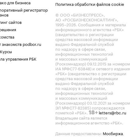
ако для бизнеса
Политика обработки файлов cookie
поративный регистратор
енов
© ООО «БИЗНЕСПРЕСС»,
АО «РОСБИЗНЕСКОНСАЛТИНГ»,
тинг сайтов
1995–2026
. Сообщения и материалы
.решения
информационного агентства «РБК»
(свидетельство о регистрации
комства
средства массовой информации
 знакомств podbor.ru
выдано Федеральной службой
по надзору в сфере связи,
 Курсы
информационных технологий
ла управления РБК
и массовых коммуникаций
(Роскомнадзор) 09.12.2015 за номером
ИА №ФС77-63848) и сетевого издания
«РБК» (свидетельство о регистрации
средства массовой информации
выдано Федеральной службой
по надзору в сфере связи,
информационных технологий
и массовых коммуникаций
(Роскомнадзор) 03.12.2021 за номером
ЭЛ №ФС77-82385) сопровождаются
пометкой «РБК».
letters@rbc.ru
18+
Владельцем сайта является
информационное агентство «РБК».
Данные предоставлены:
Мосбиржа
,