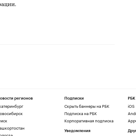
рации.
овости регионов
Подписки
РБК
катеринбург
Скрыть баннеры на РБК
iOS
овосибирск
Подписка на РБК
And
мск
Корпоративная подписка
AppG
ашкортостан
Уведомления
Дру
ологда