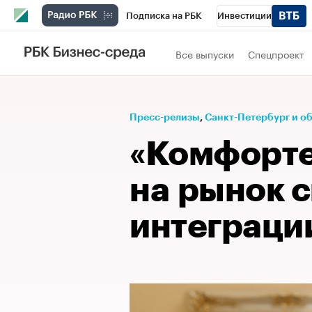
Подписка на РБК
Инвестиции
Телеканал
РБК Вино
Спорт
Школ
Все выпуски
Спецпроект
Визионеры
Национальные проекты
Исследования
Кредитные рейтинги
Пресс-релизы
⁠,
Санкт-Петербург и о
Спецпроекты
Проверка контрагентов
«Комфорте
Рынок наличной валюты
на рынок 
интеграци