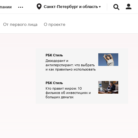
...
Санкт-Петербург и область
пании
ренды
От первого лица
О проекте
луб
РБК Стиль
Дезодорант и
ансы
антиперспирант: что выбрать
и как правильно использовать
РБК Стиль
Кто правит миром: 10
фильмов об инвестициях и
больших деньгах