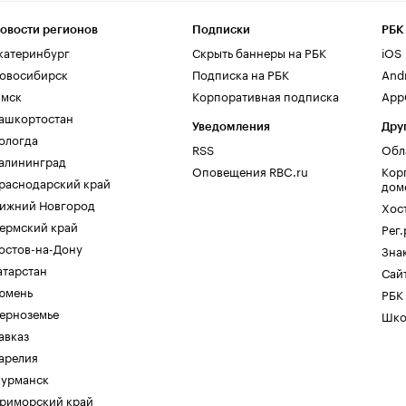
овости регионов
Подписки
РБК
катеринбург
Скрыть баннеры на РБК
iOS
овосибирск
Подписка на РБК
And
мск
Корпоративная подписка
AppG
ашкортостан
Уведомления
Дру
ологда
RSS
Обл
алининград
Оповещения RBC.ru
Кор
раснодарский край
дом
ижний Новгород
Хос
ермский край
Рег
остов-на-Дону
Зна
атарстан
Сайт
юмень
РБК
ерноземье
Шко
авказ
арелия
урманск
риморский край