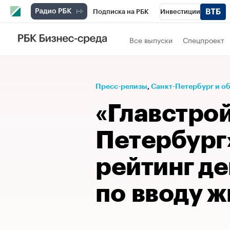
Подписка на РБК
Инвестиции
Телеканал
РБК Вино
Спорт
Школ
Все выпуски
Спецпроект
Визионеры
Национальные проекты
Исследования
Кредитные рейтинги
Пресс-релизы
⁠,
Санкт-Петербург и о
Спецпроекты
Проверка контрагентов
«Главстрой
Рынок наличной валюты
Петербург
рейтинг д
по вводу ж