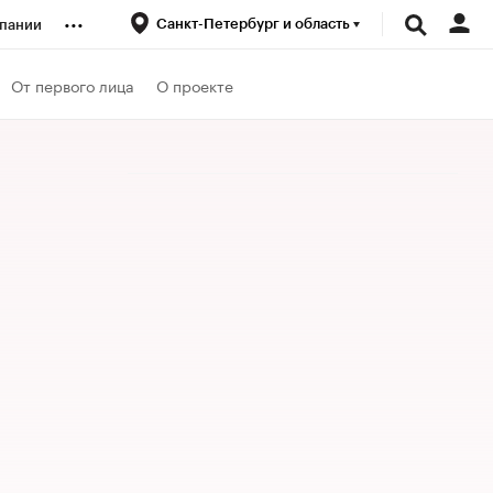
...
Санкт-Петербург и область
пании
ренды
От первого лица
О проекте
луб
ансы