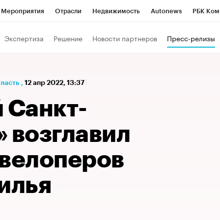
Мероприятия
Отрасли
Недвижимость
Autonews
РБК Ком
а управления РБК
РБК Образование
РБК Курсы
РБК Life
Т
Экспертиза
Решение
Новости партнеров
Пресс-релизы
Город
Стиль
Крипто
РБК Бизнес-среда
Дискуссионный к
Франшизы
Газета
Спецпроекты СПб
Конференции СПб
бласть
,
12 апр 2022, 13:37
Политика
Экономика
Бизнес
Технологии и медиа
Фин
 Санкт-
» возглавил
евелоперов
илья