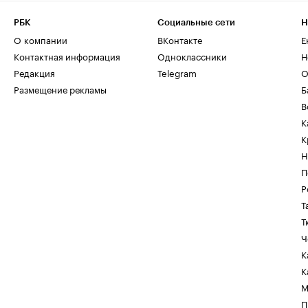
РБК
Социальные сети
Н
О компании
ВКонтакте
Е
Контактная информация
Одноклассники
Н
Редакция
Telegram
О
Размещение рекламы
Б
В
К
К
Н
П
Р
Т
Т
Ч
К
К
М
П