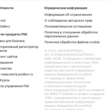
 Новости
Юридическая информация
Информация об ограничениях
roid
О соблюдении авторских прав
allery
Пользовательское соглашение
Политика в отношении обработки
гие продукты РБК
персональных данных
ако для бизнеса
Политика обработки файлов cookie
поративный регистратор
енов
© ООО «БИЗНЕСПРЕСС»,
АО «РОСБИЗНЕСКОНСАЛТИНГ»,
тинг сайтов
1995–2026
. Сообщения и материалы
.решения
информационного агентства «РБК»
(свидетельство о регистрации
комства
средства массовой информации
 знакомств podbor.ru
выдано Федеральной службой
по надзору в сфере связи,
 Курсы
информационных технологий
ла управления РБК
и массовых коммуникаций
(Роскомнадзор) 09.12.2015 за номером
ИА №ФС77-63848) и сетевого издания
«РБК» (свидетельство о регистрации
средства массовой информации
выдано Федеральной службой
по надзору в сфере связи,