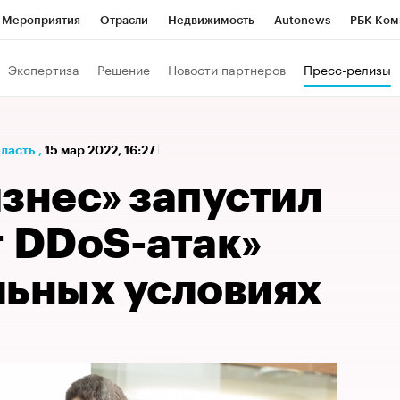
Мероприятия
Отрасли
Недвижимость
Autonews
РБК Ком
а управления РБК
РБК Образование
РБК Курсы
РБК Life
Т
Экспертиза
Решение
Новости партнеров
Пресс-релизы
Город
Стиль
Крипто
РБК Бизнес-среда
Дискуссионный к
Франшизы
Газета
Спецпроекты СПб
Конференции СПб
бласть
,
15 мар 2022, 16:27
Политика
Экономика
Бизнес
Технологии и медиа
Фин
знес» запустил
т DDoS-атак»
льных условиях