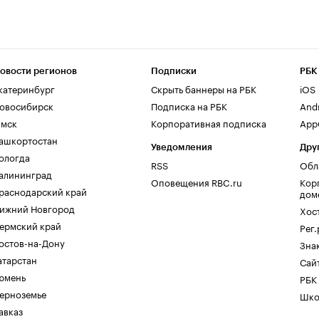
овости регионов
Подписки
РБК
катеринбург
Скрыть баннеры на РБК
iOS
овосибирск
Подписка на РБК
And
мск
Корпоративная подписка
AppG
ашкортостан
Уведомления
Дру
ологда
RSS
Обл
алининград
Оповещения RBC.ru
Кор
раснодарский край
дом
ижний Новгород
Хос
ермский край
Рег
остов-на-Дону
Зна
атарстан
Сайт
юмень
РБК
ерноземье
Шко
авказ