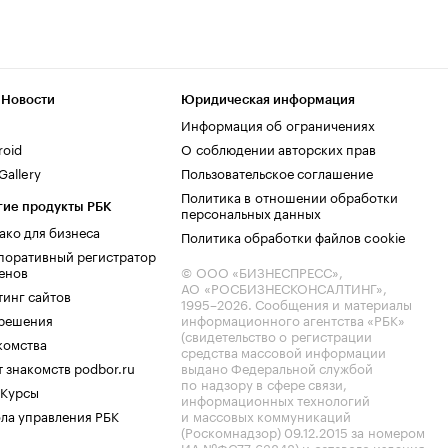
 Новости
Юридическая информация
Информация об ограничениях
roid
О соблюдении авторских прав
allery
Пользовательское соглашение
Политика в отношении обработки
гие продукты РБК
персональных данных
ако для бизнеса
Политика обработки файлов cookie
поративный регистратор
енов
© ООО «БИЗНЕСПРЕСС»,
АО «РОСБИЗНЕСКОНСАЛТИНГ»,
тинг сайтов
1995–2026
. Сообщения и материалы
.решения
информационного агентства «РБК»
(свидетельство о регистрации
комства
средства массовой информации
 знакомств podbor.ru
выдано Федеральной службой
по надзору в сфере связи,
 Курсы
информационных технологий
ла управления РБК
и массовых коммуникаций
(Роскомнадзор) 09.12.2015 за номером
ИА №ФС77-63848) и сетевого издания