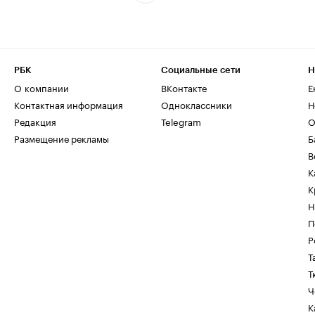
РБК
Социальные сети
Н
О компании
ВКонтакте
Е
Контактная информация
Одноклассники
Н
Редакция
Telegram
О
Размещение рекламы
Б
В
К
К
Н
П
Р
Т
Т
Ч
К