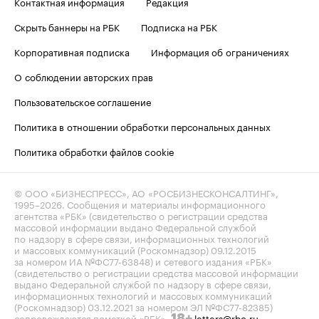
Контактная информация
Редакция
Скрыть баннеры на РБК
Подписка на РБК
Корпоративная подписка
Информация об ограничениях
О соблюдении авторских прав
Пользовательское соглашение
Политика в отношении обработки персональных данных
Политика обработки файлов cookie
© ООО «БИЗНЕСПРЕСС», АО «РОСБИЗНЕСКОНСАЛТИНГ»,
1995–2026
. Сообщения и материалы информационного
агентства «РБК» (свидетельство о регистрации средства
массовой информации выдано Федеральной службой
по надзору в сфере связи, информационных технологий
и массовых коммуникаций (Роскомнадзор) 09.12.2015
за номером ИА №ФС77-63848) и сетевого издания «РБК»
(свидетельство о регистрации средства массовой информации
выдано Федеральной службой по надзору в сфере связи,
информационных технологий и массовых коммуникаций
(Роскомнадзор) 03.12.2021 за номером ЭЛ №ФС77-82385)
сопровождаются пометкой «РБК».
letters@rbc.ru
18+