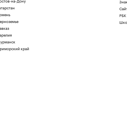
остов-на-Дону
Зна
атарстан
Сайт
юмень
РБК
ерноземье
Шко
авказ
арелия
урманск
риморский край