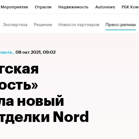
Мероприятия
Отрасли
Недвижимость
Autonews
РБК Ком
а управления РБК
РБК Образование
РБК Курсы
РБК Life
Т
Экспертиза
Решение
Новости партнеров
Пресс-релизы
Город
Стиль
Крипто
РБК Бизнес-среда
Дискуссионный к
Франшизы
Газета
Спецпроекты СПб
Конференции СПб
бласть
,
08 окт 2021, 09:02
Политика
Экономика
Бизнес
Технологии и медиа
Фин
гская
ость»
ла новый
тделки Nord