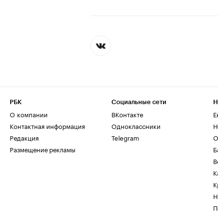
РБК
Социальные сети
Н
О компании
ВКонтакте
Е
Контактная информация
Одноклассники
Н
Редакция
Telegram
О
Размещение рекламы
Б
В
К
К
Н
П