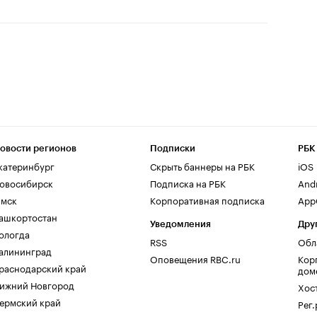
овости регионов
Подписки
РБК
катеринбург
Скрыть баннеры на РБК
iOS
овосибирск
Подписка на РБК
And
мск
Корпоративная подписка
AppG
ашкортостан
Уведомления
Дру
ологда
RSS
Обл
алининград
Оповещения RBC.ru
Кор
раснодарский край
дом
ижний Новгород
Хос
ермский край
Рег