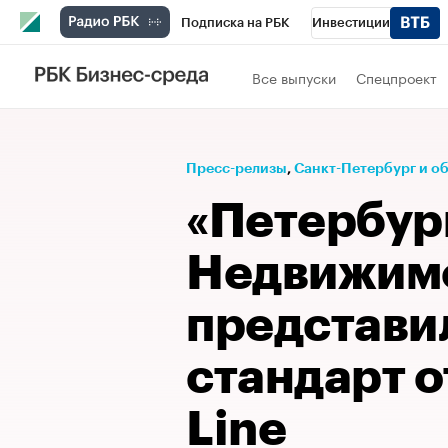
Подписка на РБК
Инвестиции
Телеканал
РБК Вино
Спорт
Школ
Все выпуски
Спецпроект
Визионеры
Национальные проекты
Исследования
Кредитные рейтинги
Пресс-релизы
⁠,
Санкт-Петербург и о
Спецпроекты
Проверка контрагентов
«Петербур
Рынок наличной валюты
Недвижим
представи
стандарт о
Line