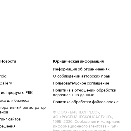
 Новости
Юридическая информация
Информация об ограничениях
roid
О соблюдении авторских прав
allery
Пользовательское соглашение
Политика в отношении обработки
гие продукты РБК
персональных данных
ако для бизнеса
Политика обработки файлов cookie
поративный регистратор
енов
© ООО «БИЗНЕСПРЕСС»,
АО «РОСБИЗНЕСКОНСАЛТИНГ»,
тинг сайтов
1995–2026
. Сообщения и материалы
.решения
информационного агентства «РБК»
(свидетельство о регистрации