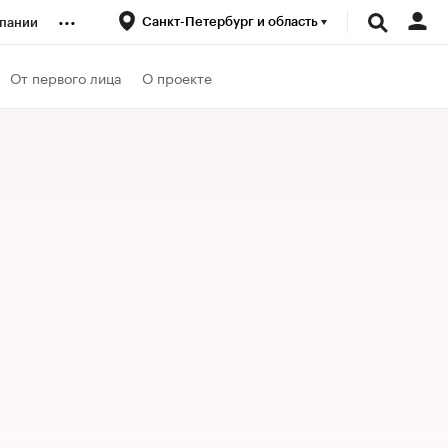
...
Санкт-Петербург и область
пании
ренды
От первого лица
О проекте
луб
ансы