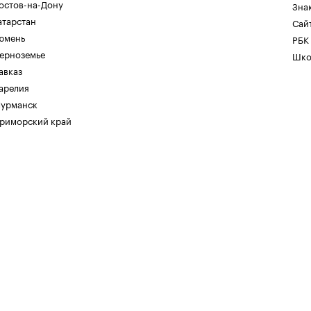
остов-на-Дону
Зна
атарстан
Сайт
юмень
РБК
ерноземье
Шко
авказ
арелия
урманск
риморский край