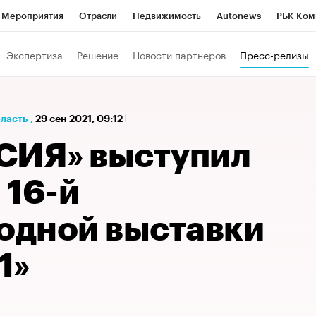
Мероприятия
Отрасли
Недвижимость
Autonews
РБК Ком
а управления РБК
РБК Образование
РБК Курсы
РБК Life
Т
Экспертиза
Решение
Новости партнеров
Пресс-релизы
Город
Стиль
Крипто
РБК Бизнес-среда
Дискуссионный к
Франшизы
Газета
Спецпроекты СПб
Конференции СПб
бласть
,
29 сен 2021, 09:12
Политика
Экономика
Бизнес
Технологии и медиа
Фин
СИЯ» выступил
 16-й
дной выставки
1»