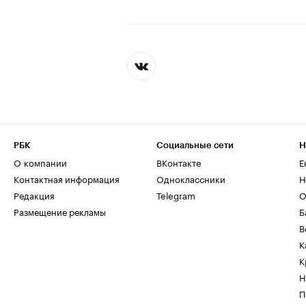
РБК
Социальные сети
Н
О компании
ВКонтакте
Е
Контактная информация
Одноклассники
Н
Редакция
Telegram
О
Размещение рекламы
Б
В
К
К
Н
П