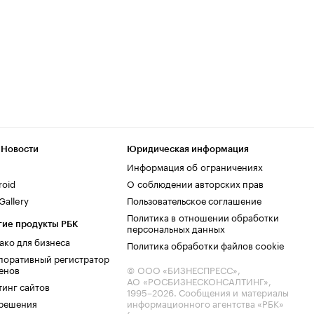
 Новости
Юридическая информация
Информация об ограничениях
roid
О соблюдении авторских прав
allery
Пользовательское соглашение
Политика в отношении обработки
гие продукты РБК
персональных данных
ако для бизнеса
Политика обработки файлов cookie
поративный регистратор
енов
© ООО «БИЗНЕСПРЕСС»,
АО «РОСБИЗНЕСКОНСАЛТИНГ»,
тинг сайтов
1995–2026
. Сообщения и материалы
.решения
информационного агентства «РБК»