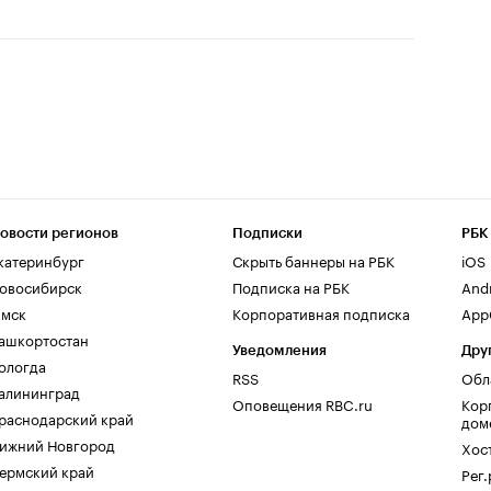
овости регионов
Подписки
РБК
катеринбург
Скрыть баннеры на РБК
iOS
овосибирск
Подписка на РБК
And
мск
Корпоративная подписка
AppG
ашкортостан
Уведомления
Дру
ологда
RSS
Обл
алининград
Оповещения RBC.ru
Кор
раснодарский край
дом
ижний Новгород
Хос
ермский край
Рег