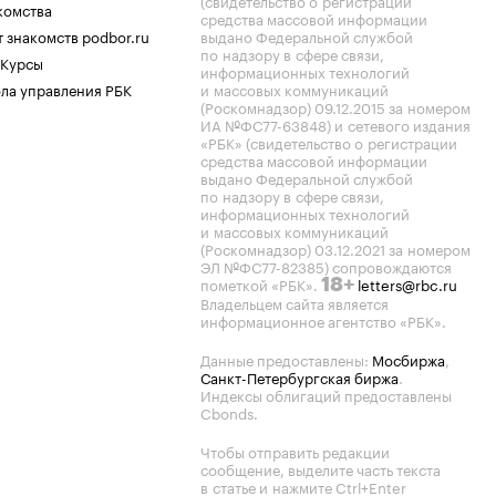
(свидетельство о регистрации
комства
средства массовой информации
 знакомств podbor.ru
выдано Федеральной службой
по надзору в сфере связи,
 Курсы
информационных технологий
ла управления РБК
и массовых коммуникаций
(Роскомнадзор) 09.12.2015 за номером
ИА №ФС77-63848) и сетевого издания
«РБК» (свидетельство о регистрации
средства массовой информации
выдано Федеральной службой
по надзору в сфере связи,
информационных технологий
и массовых коммуникаций
(Роскомнадзор) 03.12.2021 за номером
ЭЛ №ФС77-82385) сопровождаются
пометкой «РБК».
letters@rbc.ru
18+
Владельцем сайта является
информационное агентство «РБК».
Данные предоставлены:
Мосбиржа
,
Санкт-Петербургская биржа
.
Индексы облигаций предоставлены
Cbonds.
Чтобы отправить редакции
сообщение, выделите часть текста
в статье и нажмите Ctrl+Enter