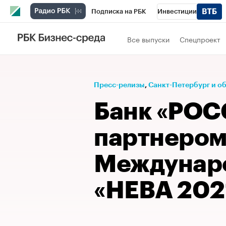
Подписка на РБК
Инвестиции
Телеканал
РБК Вино
Спорт
Школ
Все выпуски
Спецпроект
Визионеры
Национальные проекты
Исследования
Кредитные рейтинги
Пресс-релизы
⁠,
Санкт-Петербург и о
Спецпроекты
Проверка контрагентов
Банк «РОС
Рынок наличной валюты
партнером
Междунаро
«НЕВА 202