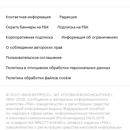
Контактная информация
Редакция
Скрыть баннеры на РБК
Подписка на РБК
Корпоративная подписка
Информация об ограничениях
О соблюдении авторских прав
Пользовательское соглашение
Политика в отношении обработки персональных данных
Политика обработки файлов cookie
© ООО «БИЗНЕСПРЕСС», АО «РОСБИЗНЕСКОНСАЛТИНГ»,
1995–2026
. Сообщения и материалы информационного
агентства «РБК» (свидетельство о регистрации средства
массовой информации выдано Федеральной службой
по надзору в сфере связи, информационных технологий
и массовых коммуникаций (Роскомнадзор) 09.12.2015
за номером ИА №ФС77-63848) и сетевого издания «РБК»
(свидетельство о регистрации средства массовой информации