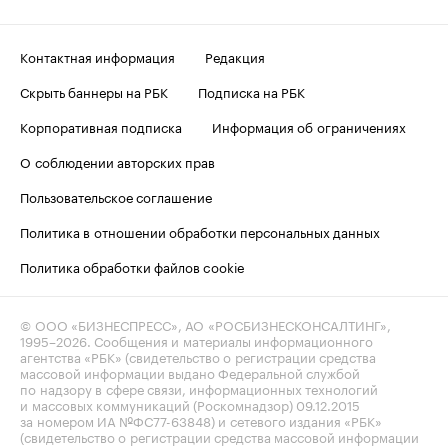
Контактная информация
Редакция
Скрыть баннеры на РБК
Подписка на РБК
Корпоративная подписка
Информация об ограничениях
О соблюдении авторских прав
Пользовательское соглашение
Политика в отношении обработки персональных данных
Политика обработки файлов cookie
© ООО «БИЗНЕСПРЕСС», АО «РОСБИЗНЕСКОНСАЛТИНГ»,
1995–2026
. Сообщения и материалы информационного
агентства «РБК» (свидетельство о регистрации средства
массовой информации выдано Федеральной службой
по надзору в сфере связи, информационных технологий
и массовых коммуникаций (Роскомнадзор) 09.12.2015
за номером ИА №ФС77-63848) и сетевого издания «РБК»
(свидетельство о регистрации средства массовой информации