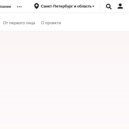
...
Санкт-Петербург и область
пании
ренды
От первого лица
О проекте
луб
ансы