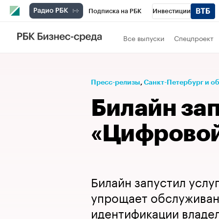
Подписка на РБК
Инвестиции
Телеканал
РБК Вино
Спорт
Школ
Все выпуски
Спецпроект
Визионеры
Национальные проекты
Исследования
Кредитные рейтинги
Пресс-релизы
⁠,
Санкт-Петербург и о
Спецпроекты
Проверка контрагентов
Билайн зап
Рынок наличной валюты
«Цифровой
Билайн запустил услу
упрощает обслуживани
идентификации владе