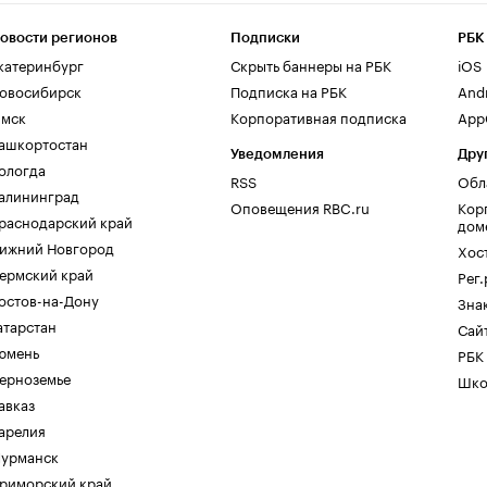
овости регионов
Подписки
РБК
катеринбург
Скрыть баннеры на РБК
iOS
овосибирск
Подписка на РБК
And
мск
Корпоративная подписка
AppG
ашкортостан
Уведомления
Дру
ологда
RSS
Обл
алининград
Оповещения RBC.ru
Кор
раснодарский край
дом
ижний Новгород
Хос
ермский край
Рег
остов-на-Дону
Зна
атарстан
Сайт
юмень
РБК
ерноземье
Шко
авказ
арелия
урманск
риморский край