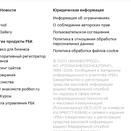
 Новости
Юридическая информация
Информация об ограничениях
roid
О соблюдении авторских прав
allery
Пользовательское соглашение
Политика в отношении обработки
гие продукты РБК
персональных данных
ако для бизнеса
Политика обработки файлов cookie
поративный регистратор
енов
© ООО «БИЗНЕСПРЕСС»,
АО «РОСБИЗНЕСКОНСАЛТИНГ»,
тинг сайтов
1995–2026
. Сообщения и материалы
.решения
информационного агентства «РБК»
(свидетельство о регистрации
комства
средства массовой информации
 знакомств podbor.ru
выдано Федеральной службой
по надзору в сфере связи,
 Курсы
информационных технологий
ла управления РБК
и массовых коммуникаций
(Роскомнадзор) 09.12.2015 за номером
ИА №ФС77-63848) и сетевого издания
«РБК» (свидетельство о регистрации
средства массовой информации
выдано Федеральной службой
по надзору в сфере связи,