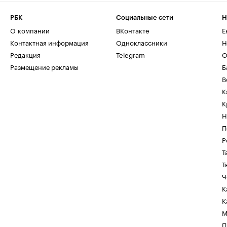
РБК
Социальные сети
Н
О компании
ВКонтакте
Е
Контактная информация
Одноклассники
Н
Редакция
Telegram
О
Размещение рекламы
Б
В
К
К
Н
П
Р
Т
Т
Ч
К
К
М
П