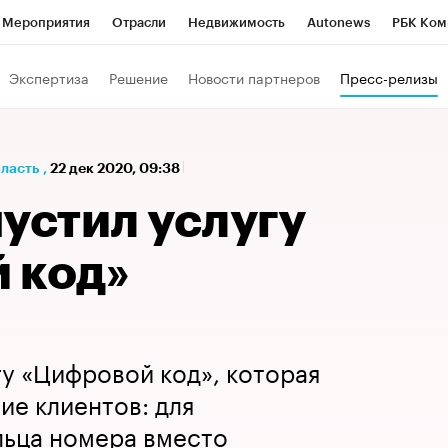
Мероприятия
Отрасли
Недвижимость
Autonews
РБК Ком
а управления РБК
РБК Образование
РБК Курсы
РБК Life
Т
Экспертиза
Решение
Новости партнеров
Пресс-релизы
Город
Стиль
Крипто
РБК Бизнес-среда
Дискуссионный к
Франшизы
Газета
Спецпроекты СПб
Конференции СПб
бласть
,
22 дек 2020, 09:38
Политика
Экономика
Бизнес
Технологии и медиа
Фин
устил услугу
 код»
гу «Цифровой код», которая
е клиентов: для
льца номера вместо