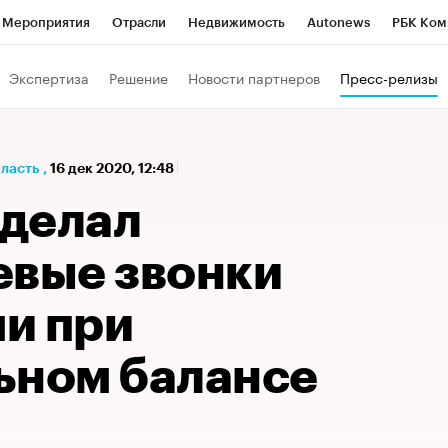
Мероприятия
Отрасли
Недвижимость
Autonews
РБК Ком
а управления РБК
РБК Образование
РБК Курсы
РБК Life
Т
Экспертиза
Решение
Новости партнеров
Пресс-релизы
Город
Стиль
Крипто
РБК Бизнес-среда
Дискуссионный к
Франшизы
Газета
Спецпроекты СПб
Конференции СПб
бласть
,
16 дек 2020, 12:48
Политика
Экономика
Бизнес
Технологии и медиа
Фин
делал
евые звонки
и при
ьном балансе