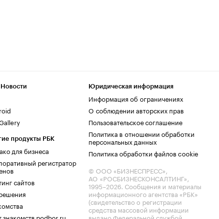
 Новости
Юридическая информация
Информация об ограничениях
roid
О соблюдении авторских прав
allery
Пользовательское соглашение
Политика в отношении обработки
гие продукты РБК
персональных данных
ако для бизнеса
Политика обработки файлов cookie
поративный регистратор
енов
© ООО «БИЗНЕСПРЕСС»,
АО «РОСБИЗНЕСКОНСАЛТИНГ»,
тинг сайтов
1995–2026
. Сообщения и материалы
.решения
информационного агентства «РБК»
(свидетельство о регистрации
комства
средства массовой информации
 знакомств podbor.ru
выдано Федеральной службой