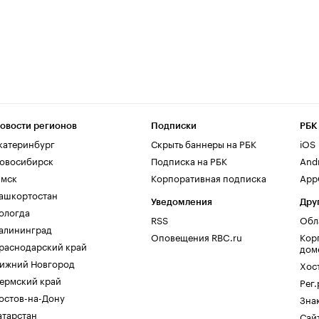
овости регионов
Подписки
РБК
катеринбург
Скрыть баннеры на РБК
iOS
овосибирск
Подписка на РБК
And
мск
Корпоративная подписка
AppG
ашкортостан
Уведомления
Дру
ологда
RSS
Обл
алининград
Оповещения RBC.ru
Кор
раснодарский край
дом
ижний Новгород
Хос
ермский край
Рег
остов-на-Дону
Зна
атарстан
Сайт