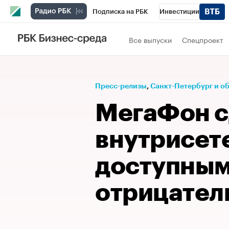
Подписка на РБК
Инвестиции
Телеканал
РБК Вино
Спорт
Школ
Все выпуски
Спецпроект
Визионеры
Национальные проекты
Исследования
Кредитные рейтинги
Пресс-релизы
⁠,
Санкт-Петербург и о
Спецпроекты
Проверка контрагентов
МегаФон с
Рынок наличной валюты
внутрисет
доступным
отрицател