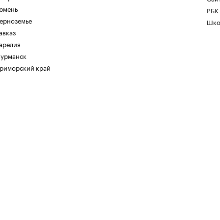
юмень
РБК
ерноземье
Шко
авказ
арелия
урманск
риморский край