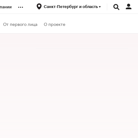
...
Санкт-Петербург и область
пании
ренды
От первого лица
О проекте
луб
ансы