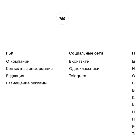
РБК
Социальные сети
Н
О компании
ВКонтакте
Е
Контактная информация
Одноклассники
Н
Редакция
Telegram
О
Размещение рекламы
Б
В
К
К
Н
П
Р
Т