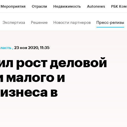
Мероприятия
Отрасли
Недвижимость
Autonews
РБК Ком
а управления РБК
РБК Образование
РБК Курсы
РБК Life
Т
Экспертиза
Решение
Новости партнеров
Пресс-релизы
Город
Стиль
Крипто
РБК Бизнес-среда
Дискуссионный к
Франшизы
Газета
Спецпроекты СПб
Конференции СПб
бласть
,
23 ноя 2020, 11:35
Политика
Экономика
Бизнес
Технологии и медиа
Фин
ил рост деловой
 малого и
изнеса в