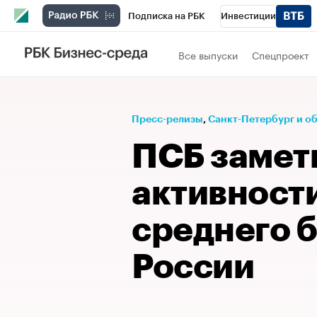
Подписка на РБК
Инвестиции
Телеканал
РБК Вино
Спорт
Школ
Все выпуски
Спецпроект
Визионеры
Национальные проекты
Исследования
Кредитные рейтинги
Пресс-релизы
⁠,
Санкт-Петербург и о
Спецпроекты
Проверка контрагентов
ПСБ замет
Рынок наличной валюты
активности
среднего б
России