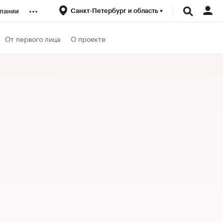
...
Санкт-Петербург и область
пании
ренды
От первого лица
О проекте
луб
ансы