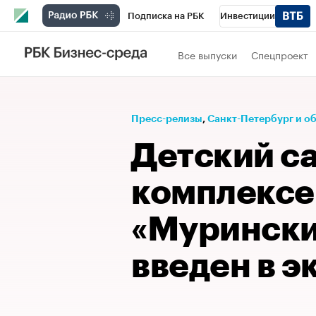
Подписка на РБК
Инвестиции
Телеканал
РБК Вино
Спорт
Школ
Все выпуски
Спецпроект
Визионеры
Национальные проекты
Исследования
Кредитные рейтинги
Пресс-релизы
⁠,
Санкт-Петербург и о
Спецпроекты
Проверка контрагентов
Детский с
Рынок наличной валюты
комплекс
«Мурински
введен в 