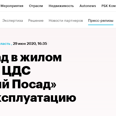
Мероприятия
Отрасли
Недвижимость
Autonews
РБК Ком
а управления РБК
РБК Образование
РБК Курсы
РБК Life
Т
Экспертиза
Решение
Новости партнеров
Пресс-релизы
Город
Стиль
Крипто
РБК Бизнес-среда
Дискуссионный к
Франшизы
Газета
Спецпроекты СПб
Конференции СПб
бласть
,
29 июн 2020, 16:35
Политика
Экономика
Бизнес
Технологии и медиа
Фин
ад в жилом
е ЦДС
й Посад»
эксплуатацию