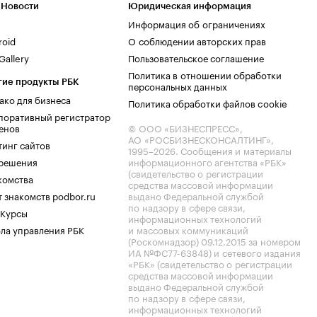
 Новости
Юридическая информация
Информация об ограничениях
roid
О соблюдении авторских прав
allery
Пользовательское соглашение
Политика в отношении обработки
гие продукты РБК
персональных данных
ако для бизнеса
Политика обработки файлов cookie
поративный регистратор
енов
© ООО «БИЗНЕСПРЕСС»,
АО «РОСБИЗНЕСКОНСАЛТИНГ»,
тинг сайтов
1995–2026
. Сообщения и материалы
.решения
информационного агентства «РБК»
(свидетельство о регистрации
комства
средства массовой информации
 знакомств podbor.ru
выдано Федеральной службой
по надзору в сфере связи,
 Курсы
информационных технологий
ла управления РБК
и массовых коммуникаций
(Роскомнадзор) 09.12.2015 за номером
ИА №ФС77-63848) и сетевого издания
«РБК» (свидетельство о регистрации
средства массовой информации
выдано Федеральной службой
по надзору в сфере связи,
информационных технологий