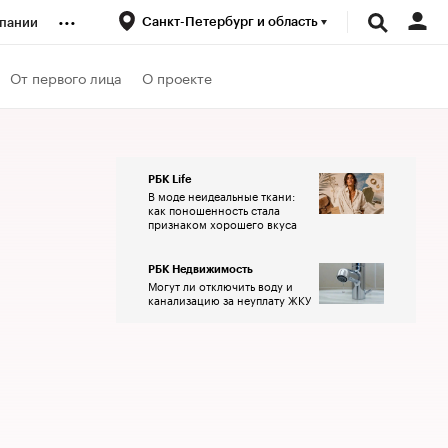
...
Санкт-Петербург и область
пании
ренды
От первого лица
О проекте
луб
РБК Life
В моде неидеальные ткани:
ансы
как поношенность стала
признаком хорошего вкуса
РБК Недвижимость
Могут ли отключить воду и
канализацию за неуплату ЖКУ