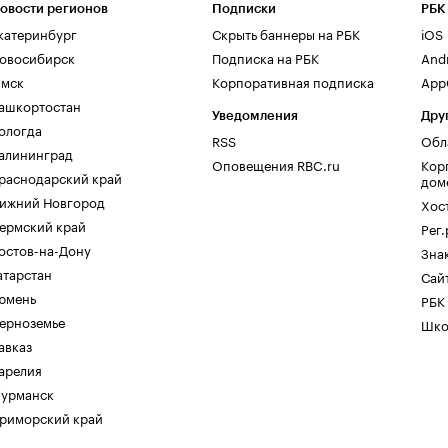
овости регионов
Подписки
РБК
катеринбург
Скрыть баннеры на РБК
iOS
овосибирск
Подписка на РБК
And
мск
Корпоративная подписка
AppG
ашкортостан
Уведомления
Дру
ологда
RSS
Обл
алининград
Оповещения RBC.ru
Кор
раснодарский край
дом
ижний Новгород
Хос
ермский край
Рег
остов-на-Дону
Зна
атарстан
Сайт
юмень
РБК
ерноземье
Шко
авказ
арелия
урманск
риморский край