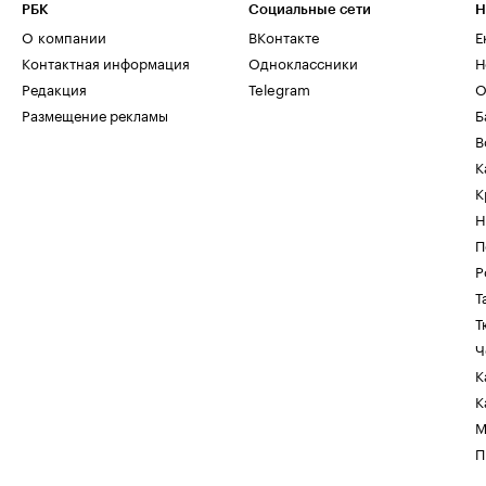
РБК
Социальные сети
Н
О компании
ВКонтакте
Е
Контактная информация
Одноклассники
Н
Редакция
Telegram
О
Размещение рекламы
Б
В
К
К
Н
П
Р
Т
Т
Ч
К
К
М
П