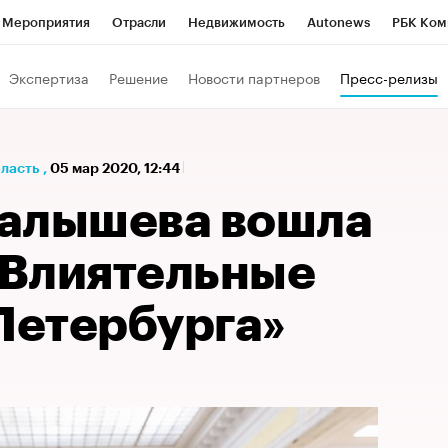
Мероприятия
Отрасли
Недвижимость
Autonews
РБК Ком
а управления РБК
РБК Образование
РБК Курсы
РБК Life
Т
Экспертиза
Решение
Новости партнеров
Пресс-релизы
Город
Стиль
Крипто
РБК Бизнес-среда
Дискуссионный к
Франшизы
Газета
Спецпроекты СПб
Конференции СПб
бласть
,
05 мар 2020, 12:44
Политика
Экономика
Бизнес
Технологии и медиа
Фин
алышева вошла
 «Влиятельные
етербурга»