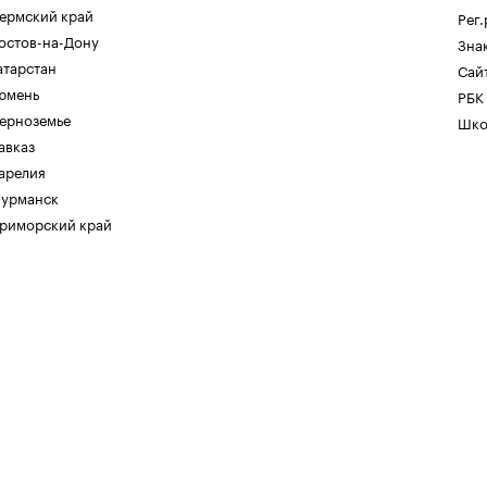
ермский край
Рег
остов-на-Дону
Зна
атарстан
Сайт
юмень
РБК
ерноземье
Шко
авказ
арелия
урманск
риморский край