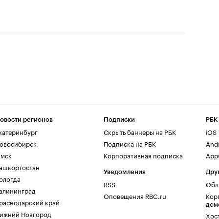
овости регионов
Подписки
РБК
катеринбург
Скрыть баннеры на РБК
iOS
овосибирск
Подписка на РБК
And
мск
Корпоративная подписка
AppG
ашкортостан
Уведомления
Дру
ологда
RSS
Обл
алининград
Оповещения RBC.ru
Кор
раснодарский край
дом
ижний Новгород
Хос