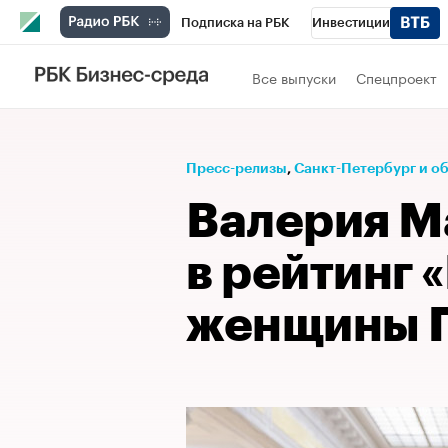
Подписка на РБК
Инвестиции
Телеканал
РБК Вино
Спорт
Школ
Все выпуски
Спецпроект
Визионеры
Национальные проекты
Исследования
Кредитные рейтинги
Пресс-релизы
⁠,
Санкт-Петербург и о
Спецпроекты
Проверка контрагентов
Валерия М
Рынок наличной валюты
в рейтинг
женщины П