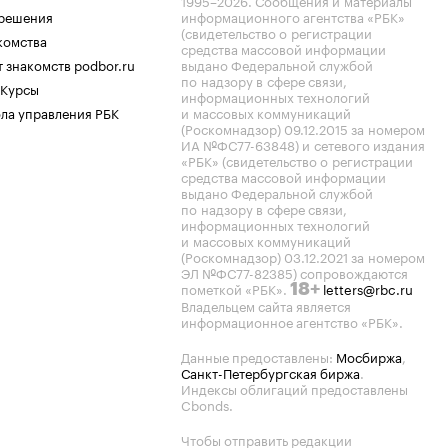
1995–2026
. Сообщения и материалы
.решения
информационного агентства «РБК»
(свидетельство о регистрации
комства
средства массовой информации
 знакомств podbor.ru
выдано Федеральной службой
по надзору в сфере связи,
 Курсы
информационных технологий
ла управления РБК
и массовых коммуникаций
(Роскомнадзор) 09.12.2015 за номером
ИА №ФС77-63848) и сетевого издания
«РБК» (свидетельство о регистрации
средства массовой информации
выдано Федеральной службой
по надзору в сфере связи,
информационных технологий
и массовых коммуникаций
(Роскомнадзор) 03.12.2021 за номером
ЭЛ №ФС77-82385) сопровождаются
пометкой «РБК».
letters@rbc.ru
18+
Владельцем сайта является
информационное агентство «РБК».
Данные предоставлены:
Мосбиржа
,
Санкт-Петербургская биржа
.
Индексы облигаций предоставлены
Cbonds.
Чтобы отправить редакции