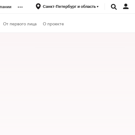
...
Санкт-Петербург и область
пании
ренды
От первого лица
О проекте
луб
ансы