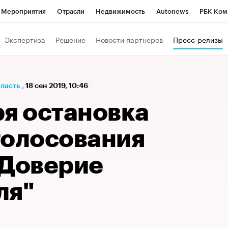
Мероприятия
Отрасли
Недвижимость
Autonews
РБК Ком
а управления РБК
РБК Образование
РБК Курсы
РБК Life
Т
Экспертиза
Решение
Новости партнеров
Пресс-релизы
Город
Стиль
Крипто
РБК Бизнес-среда
Дискуссионный к
Франшизы
Газета
Спецпроекты СПб
Конференции СПб
бласть
,
18 сен 2019, 10:46
Политика
Экономика
Бизнес
Технологии и медиа
Фин
ря остановка
голосования
"Доверие
ля"