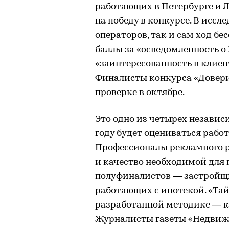
работающих в Петербурге и 
на победу в конкурсе. В иссл
операторов, так и сам ход б
баллы за «осведомленность о
«заинтересованность в клиент
Финалисты конкурса «Довери
проверке в октябре.
Это одно из четырех независ
году будет оцениваться рабо
Профессионалы рекламного р
и качество необходимой для
полуфиналистов — застройщи
работающих с ипотекой. «Та
разработанной методике — ка
Журналисты газеты «Недвижи